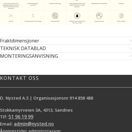
Fraktdimensjoner
TEKNISK DATABLAD
MONTERINGSANVISNING
KONTAKT OSS
D. Nysted A.S | Organisasjonsnr.914 858 488
Stokkamyrveien 3A, 4313, Sandnes
Tlf:
51 96 19 99
Email:
admin@nysted.no
Åpningstider administrasjon: