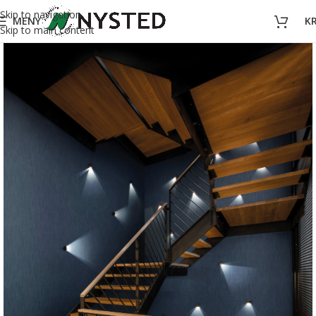
Skip to navigation
MENY
K
Skip to main content