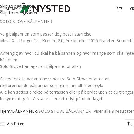
Skip to navigation
MENY
K
Skip to main content
SOLO STOVE BÅLPANNER
Velg bålpannen som passer deg best i størrelse!
Mesa XL, Ranger 2.0, Bonfire 2.0, Yukon eller 2026 Nyheten Summit!
Avhengig av hvor du skal ha bålpannen og hvor mange som skal nyte
bålkosen.
Solo Stove har laget en bålpanne for alle:)
Felles for alle variantene vi har fra Solo Stove er at de er
rentbrennende bålpanner som gir minimalt med røyk.
Alle kan settes direkte på terrassen eller på bordet uten at du trenger
bekymre deg for å skade eller sette fyr på underlaget.
Hjem
BÅLPANNER
SOLO STOVE BÅLPANNER
Viser alle 9 resultater
Vis filter