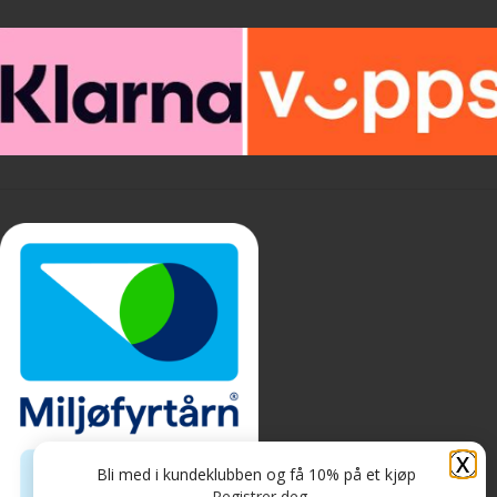
X
Bli med i kundeklubben og få 10% på et kjøp
Registrer deg