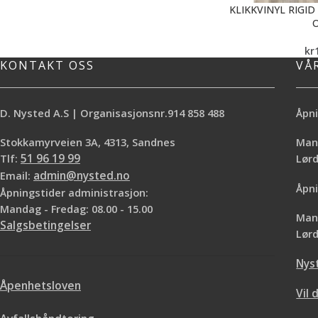
KLIKKVINYL RIGID
kr
KONTAKT OSS
VÅ
D. Nysted A.S | Organisasjonsnr.914 858 488
Åpni
Stokkamyrveien 3A, 4313, Sandnes
Mand
Tlf:
51 96 19 99
Lø
Email:
admin@nysted.no
Åpni
Åpningstider administrasjon:
Mandag - Fredag: 08.00 - 15.00
Mand
Salgsbetingelser
Lørd
Nys
Åpenhetsloven
Vil 