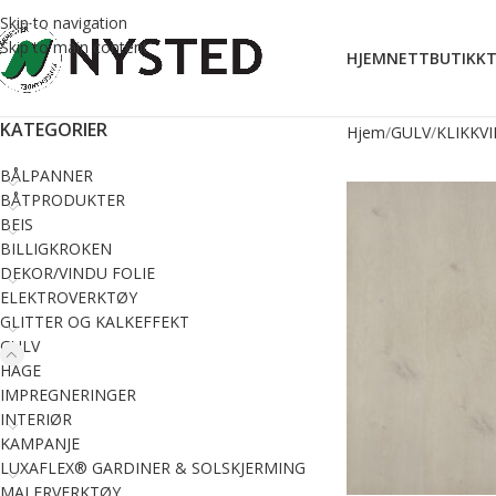
Skip to navigation
Skip to main content
HJEM
NETTBUTIKK
T
KATEGORIER
Hjem
GULV
KLIKKV
BÅLPANNER
BÅTPRODUKTER
BEIS
BILLIGKROKEN
DEKOR/VINDU FOLIE
ELEKTROVERKTØY
GLITTER OG KALKEFFEKT
GULV
HAGE
IMPREGNERINGER
INTERIØR
KAMPANJE
LUXAFLEX® GARDINER & SOLSKJERMING
MALERVERKTØY