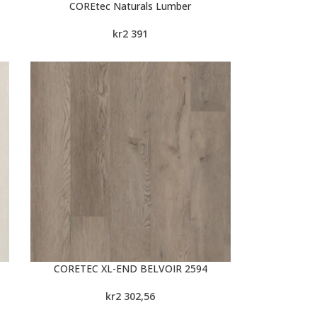
COREtec Naturals Lumber
kr
2 391
CORETEC XL-END BELVOIR 2594
kr
2 302,56