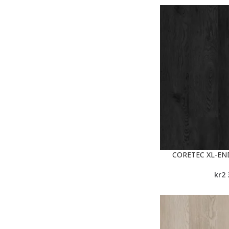
CORETEC XL-EN
kr
2 