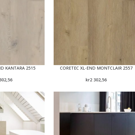
ND KANTARA 2515
CORETEC XL-END MONTCLAIR 2557
302,56
kr
2 302,56