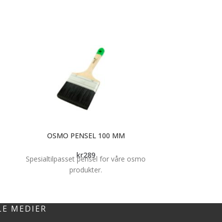
OSMO PENSEL 100 MM
OSMO
kr
289
Spesialtilpasset pensel for våre osmo
Spesialtilpas
produkter.
LE MEDIER