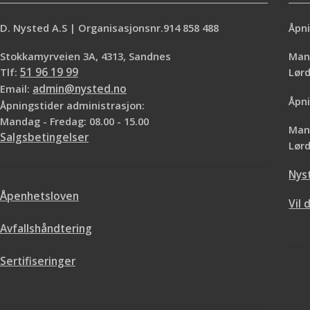
D. Nysted A.S | Organisasjonsnr.914 858 488
Åpni
Stokkamyrveien 3A, 4313, Sandnes
Mand
Tlf:
51 96 19 99
Lø
Email:
admin@nysted.no
Åpni
Åpningstider administrasjon:
Mandag - Fredag: 08.00 - 15.00
Mand
Salgsbetingelser
Lørd
Nys
Åpenhetsloven
Vil 
Avfallshåndtering
Sertifiseringer