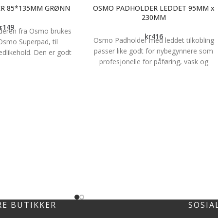
R 85*135MM GRØNN
OSMO PADHOLDER LEDDET 95MM x
230MM
r
149
eren fra Osmo brukes
kr
416
Osmo Padholder med leddet tilkobling
mo Superpad, til
passer like godt for nybegynnere som
edlikehold. Den er godt
profesjonelle for påføring, vask og
 på benkeplater, møbler
vedlikehold. Godt egnet for bruk på gulv,
jørner på gulv. Brukes
vegg og tak. Suppleres med Osmo pads
 Superpad Mål: 85 x
for ulike formål som selges separat.
35 mm
RE BUTIKKER
SOSIA