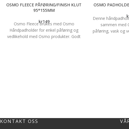
OSMO FLEECE PÅFØRING/FINISH KLUT
OSMO PADHOLDE
95*155MM
k
Denne håndpadhold
kr
149
Osmo Fleece brukes med Osmo
sammen med Os
Håndpadholder for enkel påføring og
påføring, vask og v
vedlikehold med Osmo produkter. Godt
egnet til å brukes
egnet for benkeplater, møbler og mindre
og til kanter og h
flater. Brukes sammen med
sammen med Osmo
håndpadholder. Mål: 95 x 155 mm
1
KONTAKT OSS
VÅ