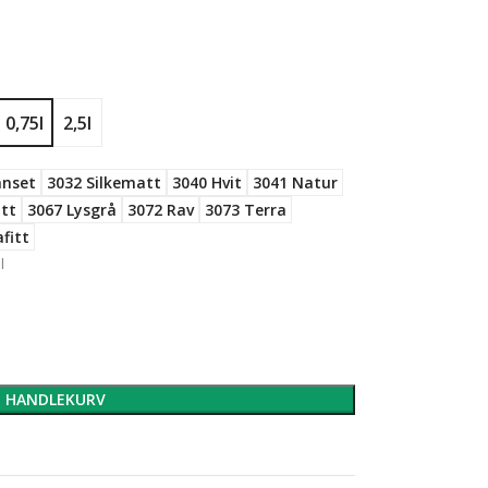
0,75l
2,5l
anset
3032 Silkematt
3040 Hvit
3041 Natur
tt
3067 Lysgrå
3072 Rav
3073 Terra
fitt
l
I HANDLEKURV