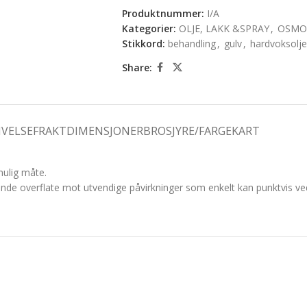
Produktnummer:
I/A
Kategorier:
OLJE, LAKK &SPRAY
,
OSMO 
Stikkord:
behandling
,
gulv
,
hardvoksolje
Share:
IVELSE
FRAKTDIMENSJONER
BROSJYRE/FARGEKART
mulig måte.
yttende overflate mot utvendige påvirkninger som enkelt kan punktvis v