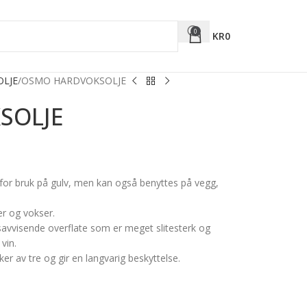
0
KR
0
OLJE
OSMO HARDVOKSOLJE
SOLJE
for bruk på gulv, men kan også benyttes på vegg,
er og vokser.
avvisende overflate som er meget slitesterk og
vin.
er av tre og gir en langvarig beskyttelse.