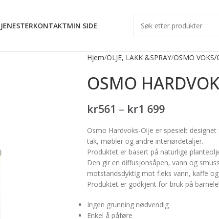
JENESTER
KONTAKT
MIN SIDE
Hjem
OLJE, LAKK &SPRAY
OSMO VOKS/
OSMO HARDVOK
kr
561
–
kr
1 699
Osmo Hardvoks-Olje er spesielt designet 
tak, møbler og andre interiørdetaljer.
Produktet er basert på naturlige planteolj
Den gir en diffusjonsåpen, vann og smuss
motstandsdyktig mot f.eks vann, kaffe og 
Produktet er godkjent for bruk på barnelek
Ingen grunning nødvendig
Enkel å påføre