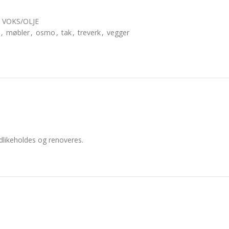
VOKS/OLJE
,
møbler
,
osmo
,
tak
,
treverk
,
vegger
edlikeholdes og renoveres.