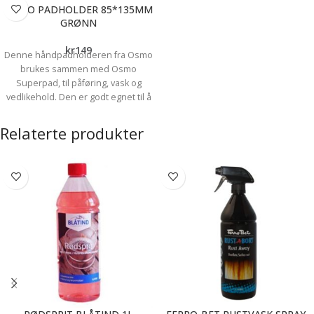
OSMO PADHOLDER 85*135MM
GRØNN
kr
149
Denne håndpadholderen fra Osmo
brukes sammen med Osmo
Superpad, til påføring, vask og
vedlikehold. Den er godt egnet til å
brukes på benkeplater, møbler og
til kanter og hjørner på gulv. Brukes
Relaterte produkter
sammen med Osmo Superpad Mål:
85 x 135 mm