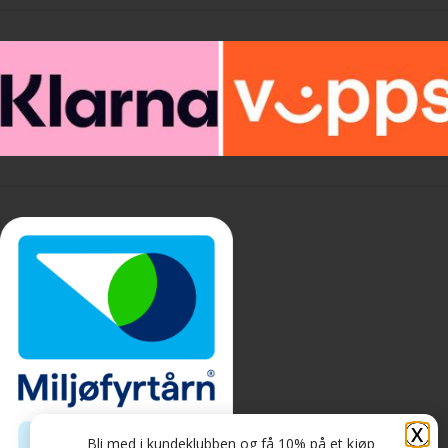
X
Bli med i kundeklubben og få 10% på et kjøp