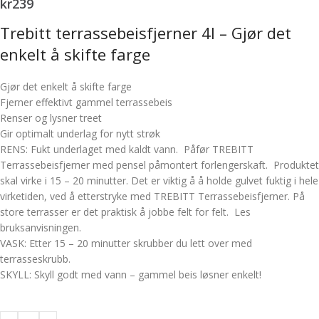
kr
239
Trebitt terrassebeisfjerner 4l – Gjør det
enkelt å skifte farge
Gjør det enkelt å skifte farge
Fjerner effektivt gammel terrassebeis
Renser og lysner treet
Gir optimalt underlag for nytt strøk
RENS: Fukt underlaget med kaldt vann. Påfør TREBITT
Terrassebeisfjerner med pensel påmontert forlengerskaft. Produktet
skal virke i 15 – 20 minutter. Det er viktig å å holde gulvet fuktig i hele
virketiden, ved å etterstryke med TREBITT Terrassebeisfjerner. På
store terrasser er det praktisk å jobbe felt for felt. Les
bruksanvisningen.
VASK: Etter 15 – 20 minutter skrubber du lett over med
terrasseskrubb.
SKYLL: Skyll godt med vann – gammel beis løsner enkelt!