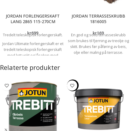
JORDAN FORLENGERSKAFT
JORDAN TERRASSESKRUBB
LANG 2865 115-270CM
1816005
kr
699
kr
169
Tredelt teleskopisk forlengerskaft.
En god og solid terrasseskrubb
som brukes til fjerning av treolje og
Jordan Ultimate forlengerskaft er et
skitt. Brukes før påføring av beis,
tredelt teleskopisk forlengerskaft
olje eller maling på terrasse.
med lett vekt og låsekon med
Kostehodet i tre er tilpasset
klikkfunksjon. Spesielt egnet til
vaskebøtte. Kan festes på Jordans
Relaterte produkter
utendørsjobber.
treskaft universal og alle
Bruk av forlengerskaft forenkler de
forlengerskaft
fleste oppussingsjobber ved å gi et
-17%
jevnere og penere sluttresultat.
Jobben går raskere og blir mindre
belastende. Forlengerskaftet
passer til alle Jordans
malerullbøyler, forlengbare
pensler, forlengbare verktøy og
koster.
Lett vekt