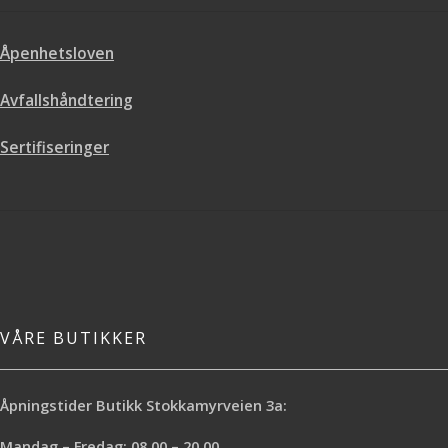
Lang holdbarhet i ett strøk
Åpenhetsloven
Avfallshåndtering
Sertifiseringer
VÅRE BUTIKKER
Åpningstider Butikk Stokkamyrveien 3a:
Mandag – Fredag: 08.00 – 20.00