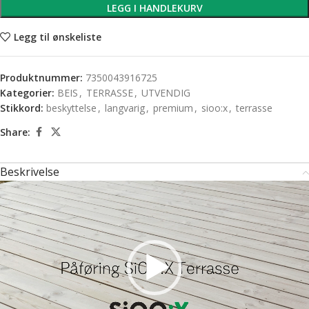
LEGG I HANDLEKURV
Legg til ønskeliste
Produktnummer:
7350043916725
Kategorier:
BEIS
,
TERRASSE
,
UTVENDIG
Stikkord:
beskyttelse
,
langvarig
,
premium
,
sioo:x
,
terrasse
Share:
Beskrivelse
Videoavspiller