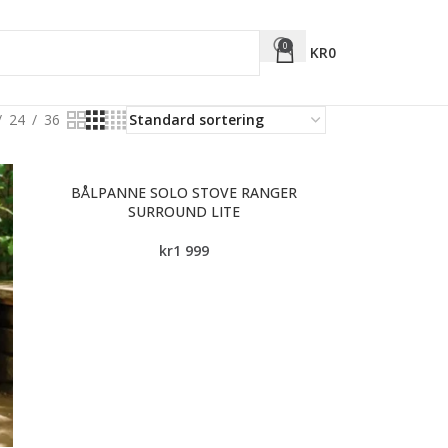
0
KR
0
24
36
BÅLPANNE SOLO STOVE RANGER
SURROUND LITE
kr
1 999