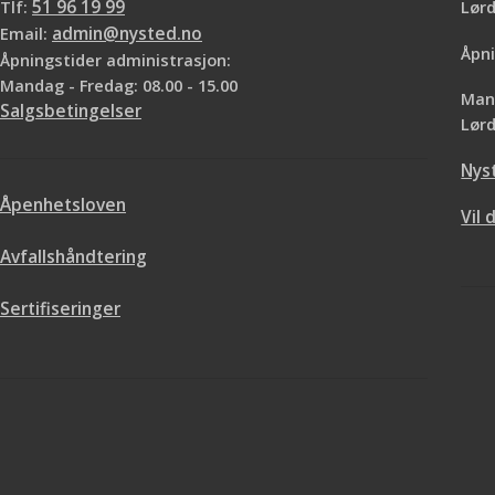
Tlf:
51 96 19 99
Lø
Email:
admin@nysted.no
Åpni
Åpningstider administrasjon:
Mandag - Fredag: 08.00 - 15.00
Mand
Salgsbetingelser
Lørd
Nys
Åpenhetsloven
Vil 
Avfallshåndtering
Sertifiseringer