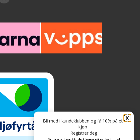
X
Bli med i kundeklubben og få 10% på et
kjøp
Registrer deg
Som medlem får du tilgang på unike tilbud