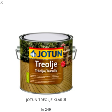
KK
JOTUN TREOLJE KLAR 3l
kr
249