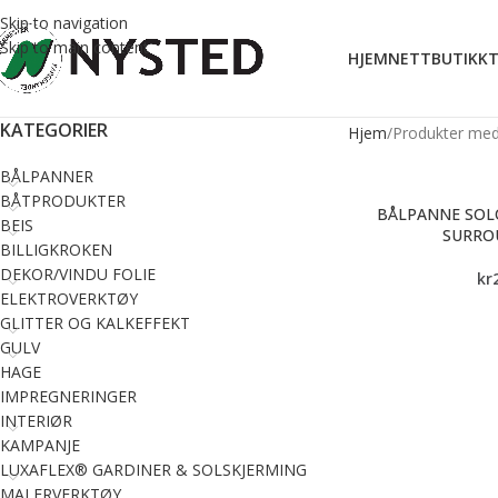
Skip to navigation
Skip to main content
HJEM
NETTBUTIKK
T
KATEGORIER
Hjem
Produkter med 
BÅLPANNER
BÅTPRODUKTER
BÅLPANNE SOL
BEIS
SURRO
BILLIGKROKEN
DEKOR/VINDU FOLIE
kr
ELEKTROVERKTØY
GLITTER OG KALKEFFEKT
GULV
HAGE
IMPREGNERINGER
INTERIØR
KAMPANJE
LUXAFLEX® GARDINER & SOLSKJERMING
MALERVERKTØY