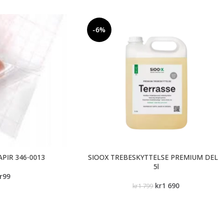
-6%
PIR 346-0013
SIOOX TREBESKYTTELSE PREMIUM DEL
5l
r
99
kr
1 690
kr
1 799