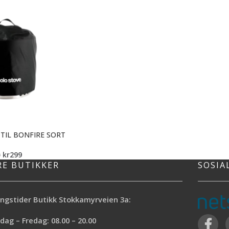
TIL BONFIRE SORT
kr
299
9
RE BUTIKKER
SOSIA
ngstider Butikk Stokkamyrveien 3a:
ag – Fredag: 08.00 – 20.00