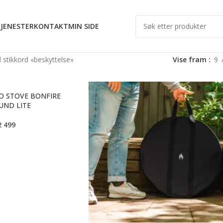
JENESTER
KONTAKT
MIN SIDE
stikkord «beskyttelse»
Vise fram
9
O STOVE BONFIRE
UND LITE
2 499