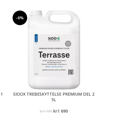
-6%
 1
SIOOX TREBESKYTTELSE PREMIUM DEL 2
5L
kr
1 690
kr
1 799