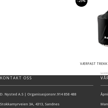
-25%
VÆRFAST TREKK 
kr
39
KONTAKT OSS
VÅ
D. Nysted A.S | Organisasjonsnr.914 858 488
Åpni
Stokkamyrveien 3A, 4313, Sandnes
Mand