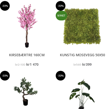
-30%
-30%
NYHET
KIRSEBÆRTRE 160CM
KUNSTIG MOSEVEGG 50X50
kr
1 470
kr
399
kr
2 100
kr
569
-30%
-30%