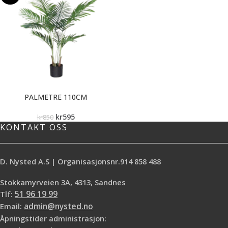
PALMETRE 110CM
kr
595
kr
850
KONTAKT OSS
D. Nysted A.S | Organisasjonsnr.914 858 488
Stokkamyrveien 3A, 4313, Sandnes
Tlf:
51 96 19 99
Email:
admin@nysted.no
Åpningstider administrasjon: