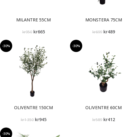
MILANTRE 55CM
MONSTERA 75CM
kr
665
kr
489
kr
950
kr
699
-30%
-30%
OLIVENTRE 150CM
OLIVENTRE 60CM
kr
945
kr
412
kr
1 350
kr
589
-30%