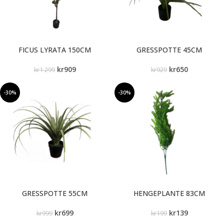
FICUS LYRATA 150CM
GRESSPOTTE 45CM
kr
909
kr
650
kr
1 299
kr
929
-30%
-30%
GRESSPOTTE 55CM
HENGEPLANTE 83CM
kr
699
kr
139
kr
999
kr
199