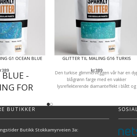
LING G1 OCEAN BLUE
GLITTER TIL MALING G16 TURKIS
r
389
kr
389
 BLUE -
Den turkise glimmerveggen vår har en dy
blågrønn farge med en vakker
ING FOR
lysreflekterende diamanteffekt i blått og
grønn. Glitteret gir litt
NG MED
multicolor/regnbuefarget effekt, men de
er basefargen som er den tydeligste
E EFFEKT-
RE BUTIKKER
SOSIA
fargen i glitteret. Hvordan fargene i
glitteret fremstår vil blant annet påvirkes
10G
av lys i rommet og malingsfargen du
ngstider Butikk Stokkamyrveien 3a:
blander det i. Glitteret blander du i
turkisblå, som tropisk