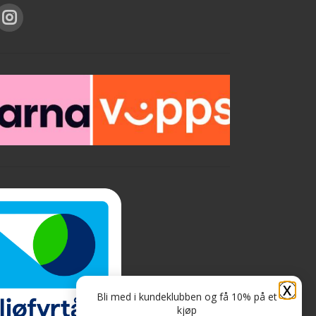
du blander det i. Glitteret blander du i
malingen til det siste strøket
(toppstrøket), så du må male veggen
med vanlig maling før du maler med
glittereffekt. 110 g pulverisert glitter
blandes i 1 til 3 liter maling. Hvor mye
glitter du bruker per liter maling avgjør
hvor intens glittereffekten blir. For å få
frem mer glittereffekt kan du tørke over
t
med en tørr klut. Må gjøres etter at
malingen er tørket, men før det er gått et
par dager ca. Tips: Husk hvilket
blandingsforhold du bruker så du kan få
samme utseende hvis du får for lite i
første blanding
X
Bli med i kundeklubben og få 10% på et
kjøp