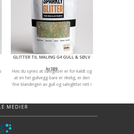
GLITTER TIL MALING G4 GULL & SØLV
JOTAPROFF FA
kr
389
p
Hvis du synes at sølvglitter er for kaldt og
at en hel gullvegg bare er rikelig, er den
fine blandingen av gull og sølvglitter rett i
mellom. Her får du en sølvfarget
t
glittervegg med gullfargede reflekser.
Glitteret gir litt multicolor/regnbuefarget
LE MEDIER
effekt, men det er basefargen som er den
tydeligste fargen i glitteret. Hvordan
fargene i glitteret fremstår vil blant annet
påvirkes av lys i rommet og malingsfargen