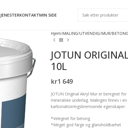
JENESTER
KONTAKT
MIN SIDE
Hjem
MALING
UTVENDIG
MUR/BETON
JOTUN ORIGINAL
10L
kr
1 649
JOTUN Original Akryl Mur er beregnet for 
mineralske underlag. Malingen finnes i en
karbonatiseringsbremsende egenskaper.
*Velegnet for betong
*Meget god farge og glansholdbarhet