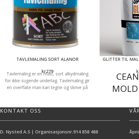
TAVLEMALING SORT ALANOR
GLITTER TIL MA
kr
279
k
CEAN
Tavlemaling er en matt, sort alkydmaling
for ikke-sugende underlag. Tavlemaling gir
MOLD
en overflate man kan tegne og skrive på
med skolekritt. Ypperlig til dører/glatte
MALI
veggflater etc.
REGNEBU
KONTAKT OSS
VÅ
1
D. Nysted A.S | Organisasjonsnr.914 858 488
Åpni
Ocean Blue er lys 