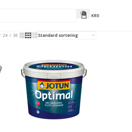
0
KR
0
24
36