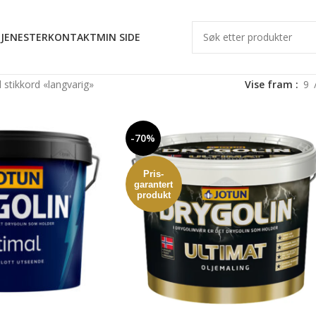
JENESTER
KONTAKT
MIN SIDE
stikkord «langvarig»
Vise fram
9
-70%
Pris-
garantert
produkt