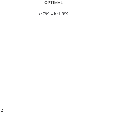
OPTIMAL
kr
799
–
kr
1 399
 2