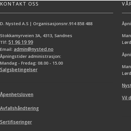
KONTAKT OSS
VÅ
D. Nysted A.S | Organisasjonsnr.914 858 488
Åpni
Stokkamyrveien 3A, 4313, Sandnes
Mand
Tlf:
51 96 19 99
Lø
Email:
admin@nysted.no
Åpni
Åpningstider administrasjon:
Mandag - Fredag: 08.00 - 15.00
Mand
Salgsbetingelser
Lørd
Nys
Åpenhetsloven
Vil 
Avfallshåndtering
Sertifiseringer