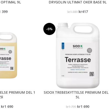
 OPTIMAL 9L
DRYGOLIN ULTIMAT OKER BASE 9L
1 399
kr
417
kr
1 389
-6%
ELSE PREMIUM DEL 1
SIOOX TREBESKYTTELSE PREMIUM DEL
5l
5L
kr
1 690
kr
1 690
9
kr
1 799