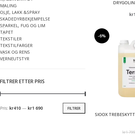
DRYGOLIN
MALING
OLJE, LAKK &SPRAY
kr
SKADEDYRBEKJEMPELSE
SPARKEL, FUG OG LIM
TAPET
-6%
TEKSTILER
TEKSTILFARGER
VASK OG RENS
VERNEUTSTYR
FILTRER ETTER PRIS
Pris:
kr410
—
kr1 690
FILTRER
SIOOX TREBESKYTT
kr
1 79