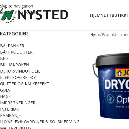
Skip to navigation
Skip to main content
HJEM
NETTBUTIKK
T
KATEGORIER
Hjem
Produkter med 
BÅLPANNER
BÅTPRODUKTER
BEIS
BILLIGKROKEN
DEKOR/VINDU FOLIE
ELEKTROVERKTØY
GLITTER OG KALKEFFEKT
GULV
HAGE
IMPREGNERINGER
INTERIØR
KAMPANJE
LUXAFLEX® GARDINER & SOLSKJERMING
MALERVERKTØY