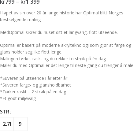
kr
799
–
kr
1 399
I løpet av sin over 20 år lange historie har Optimal blitt Norges
bestselgende maling.
MedOptimal sikrer du huset ditt et langvarig, flott utseende.
Optimal er basert på moderne akrylteknologi som gjør at farge og
glans holder seg like flott lenge.
Malingen tørket raskt og du rekker to strøk på én dag.
Maler du med Optimal er det lenge til neste gang du trenger å male
*Suveren på utseende i år etter år
*Suveren farge- og glansholdbarhet
*Tørker raskt – 2 strøk på en dag
*Et godt miljøvalg
STR
2,7l
9l