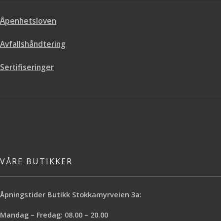
Selvrensende
Teknisk datablad
Åpenhetsloven
Avfallshåndtering
Les mer om produktet
Dette produktet har en tilbudspris
Sertifiseringer
og rabattkoder kan derfor ikke
benyttes.
VÅRE BUTIKKER
Åpningstider Butikk Stokkamyrveien 3a:
Mandag – Fredag: 08.00 – 20.00