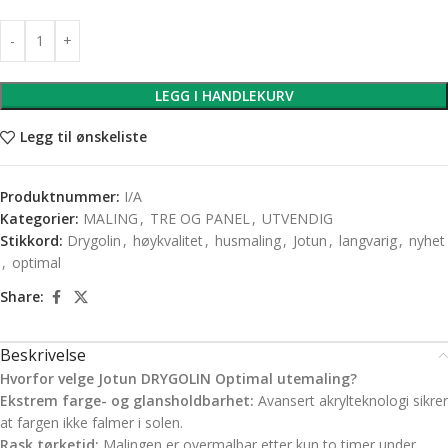
LEGG I HANDLEKURV
Legg til ønskeliste
Produktnummer:
I/A
Kategorier:
MALING
,
TRE OG PANEL
,
UTVENDIG
Stikkord:
Drygolin
,
høykvalitet
,
husmaling
,
Jotun
,
langvarig
,
nyhet
,
optimal
Share:
Beskrivelse
Hvorfor velge Jotun DRYGOLIN Optimal utemaling?
Ekstrem farge- og glansholdbarhet:
Avansert akrylteknologi sikrer
at fargen ikke falmer i solen.
Rask tørketid:
Malingen er overmalbar etter kun to timer under