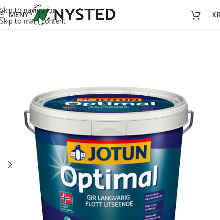
Skip to navigation
MENY
K
Skip to main content