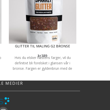
GLITTER TIL MALING G2 BRONSE
JOTAPROFF FA
kr
389
p
Hvis du elsker høstens farger, vil du
definitivt bli forelsket i glansen vår i
bronse. Fargen er gyldenbrun med de
vakreste diamantglimt. Bronsemaling gir
t
varme og intimitet i hjemmet ditt, og den
LE MEDIER
varme bakgrunnsfargen gir ro. Glitteret gir
litt multicolor/regnbuefarget effekt, men
det er basefargen som er den tydeligste
fargen i glitteret. Hvordan fargene i
glitteret fremstår vil blant annet påvirkes