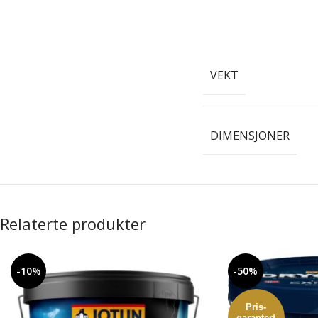
VEKT
DIMENSJONER
Relaterte produkter
-10%
-50%
Pris-
garantert