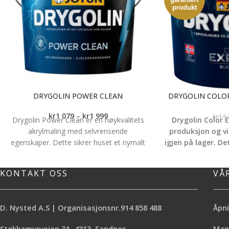
produkt
DRYGOLIN POWER CLEAN
DRYGOLIN COLOR
kr
1 079
–
kr
1 999
kr
1 5
Drygolin Power Clean er en høykvalitets
Drygolin Color E
akrylmaling med selvrensende
produksjon og vi
egenskaper. Dette sikrer huset et nymalt
igjen på lager. De
utseende i år etter år. Den selvrensende
kan blande al
teknologien sørger for at huset tar opp
produktet.
Sk
KONTAKT OSS
VÅ
minimalt med skitt, og sørger for svært
kommentarfeltet 
langvarig beskyttelse.
har bestilt en fa
Selvrensende - nymalt utseende år etter
tilgjengelig vil vi
D. Nysted A.S | Organisasjonsnr.914 858 488
Åpni
år
som
Selvrensende teknologi - minimalt
Stokkamyrveien 3A, 4313, Sandnes
Mand