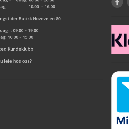
malingen til det siste strøket
rdag: 10.00 – 16.00
(toppstrøket), så du må male veggen
med vanlig maling før du maler med
ngstider Butikk Hoveveien 80:
glittereffekt. 110 g pulverisert glitter
blandes i 1 til 3 liter maling. Hvor mye
ag- : 09.00 – 19.00
lor Expert er en
glitter du bruker per liter maling avgjør
ed Longlasting Color
ag: 10.00 – 15.00
hvor intens glittereffekten blir. For å få
strem fargeholdbarhet
frem mer glittereffekt kan du tørke over
ted Kundeklubb
ttelse. Malingen har et
med en tørr klut. Må gjøres etter at
silkematt utseende, er
malingen er tørket, men før det er gått e
du leie hos oss?
ot svertesopp og alger,
par dager ca. Tips: Husk hvilket
elvrensende.
blandingsforhold du bruker så du kan få
nyttes i system med
samme utseende hvis du får for lite i
ng. Benyttes på nytt
første blanding
 oljebeiset, dekkbeiset
, også trykkimpregnert.
akrenner, beslag o.l. av
om vanligvis brukes på
let grunnes først med
lack Grunning.