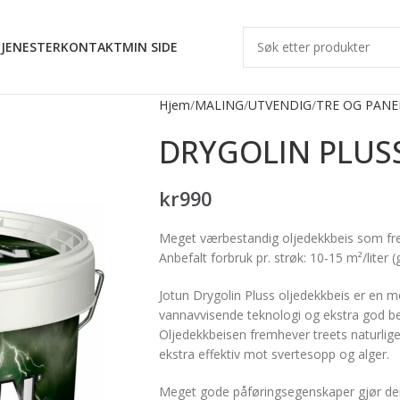
JENESTER
KONTAKT
MIN SIDE
Hjem
MALING
UTVENDIG
TRE OG PANE
DRYGOLIN PLUSS
kr
990
Meget værbestandig oljedekkbeis som fre
Anbefalt forbruk pr. strøk: 10-15 m²/liter 
Jotun Drygolin Pluss oljedekkbeis er en
vannavvisende teknologi og ekstra god be
Oljedekkbeisen fremhever treets naturlige
ekstra effektiv mot svertesopp og alger.
Meget gode påføringsegenskaper gjør den 