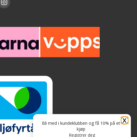
av lys i rommet og malingsfargen du
blander det i. Glitteret blander du i
malingen til det siste strøket
(toppstrøket), så du må male veggen
med vanlig maling før du maler med
glittereffekt. 110 g pulverisert glitter
blandes i 1 til 3 liter maling. Hvor mye
glitter du bruker per liter maling avgjør
hvor intens glittereffekten blir. For å få
t
frem mer glittereffekt kan du tørke over
med en tørr klut. Må gjøres etter at
malingen er tørket, men før det er gått et
par dager ca. Tips: Husk hvilket
blandingsforhold du bruker så du kan få
samme utseende hvis du får for lite i
første blanding
X
Bli med i kundeklubben og få 10% på et
kjøp
Registrer deg