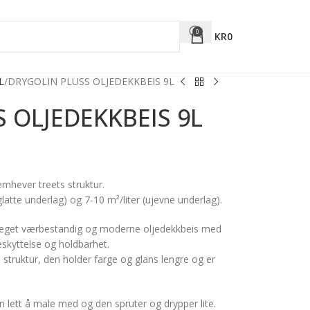
0
KR
0
L
DRYGOLIN PLUSS OLJEDEKKBEIS 9L
 OLJEDEKKBEIS 9L
mhever treets struktur.
(glatte underlag) og 7-10 m²/liter (ujevne underlag).
 meget værbestandig og moderne oljedekkbeis med
skyttelse og holdbarhet.
 struktur, den holder farge og glans lengre og er
lett å male med og den spruter og drypper lite.