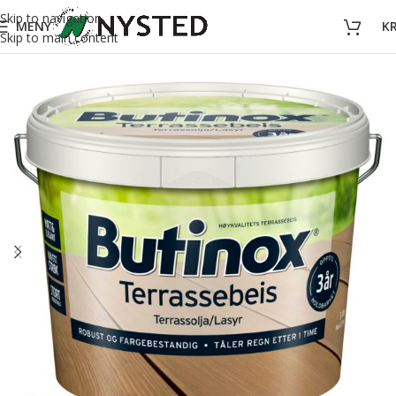
Skip to navigation
MENY
K
Skip to main content