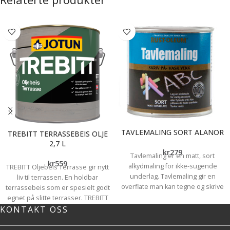
TAVLEMALING SORT ALANOR
TREBITT TERRASSEBEIS OLJE
2,7 L
kr
279
Tavlemaling er en matt, sort
kr
559
alkydmaling for ikke-sugende
TREBITT Oljebeis Terrasse gir nytt
underlag. Tavlemaling gir en
liv til terrassen. En holdbar
overflate man kan tegne og skrive
terrassebeis som er spesielt godt
på med skolekritt. Ypperlig til
egnet på slitte terrasser. TREBITT
dører/glatte veggflater etc.
KONTAKT OSS
Oljebeis Terrasse kan påføres ned
mot 0 grader, og har dermed en
lang sesong. Ved ett strøk får man