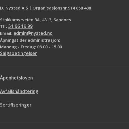
en matt finish, mens to strøk gir en
D. Nysted A.S | Organisasjonsnr.914 858 488
blankere overflate. Terrassebeisen
har transparente farger, som er
Stokkamyrveien 3A, 4313, Sandnes
tilpasset Jotuns beste husfarger.
Tlf:
51 96 19 99
Produktegenskaper
Naturlig
Email:
admin@nysted.no
utseende Unike oljer - god
Åpningstider administrasjon:
inntrengning Lang sesong - kan
påføres ned mot 0 °C
Teknisk
Mandag - Fredag: 08.00 - 15.00
informasjon
Innhold: 2,7 L Farge:
Salgsbetingelser
Klar base
Åpenhetsloven
Avfallshåndtering
Sertifiseringer