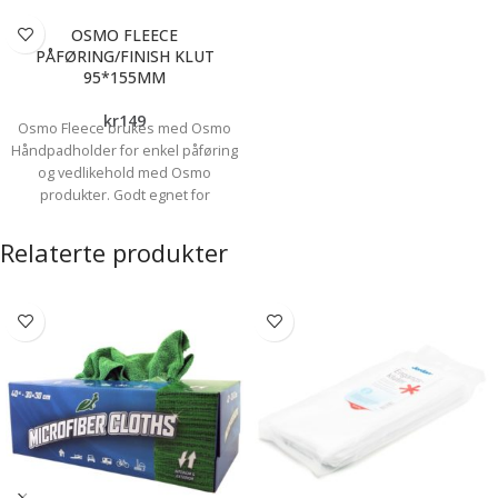
OSMO FLEECE
PÅFØRING/FINISH KLUT
95*155MM
kr
149
Osmo Fleece brukes med Osmo
Håndpadholder for enkel påføring
og vedlikehold med Osmo
produkter. Godt egnet for
benkeplater, møbler og mindre
flater. Brukes sammen med
Relaterte produkter
håndpadholder. Mål: 95 x 155 mm