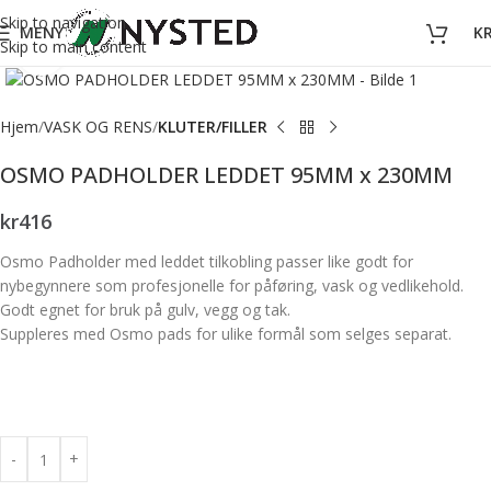
Skip to navigation
MENY
K
Skip to main content
Forstørr bilde
Hjem
VASK OG RENS
KLUTER/FILLER
OSMO PADHOLDER LEDDET 95MM x 230MM
kr
416
Osmo Padholder med leddet tilkobling passer like godt for
nybegynnere som profesjonelle for påføring, vask og vedlikehold.
Godt egnet for bruk på gulv, vegg og tak.
Suppleres med Osmo pads for ulike formål som selges separat.