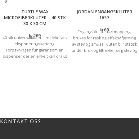
TURTLE WAX
JORDAN ENGANGSKLUTER
MICROFIBERKLUTER – 40 STK
1657
30 X 30 CM
kr
69
Engangsklut for tørrmopping,
kr
269
40 stk universalkluter i en dekorativ
brukes for rask og effektiv fjerning
eksponeringskartong.
av støv og smuss. Kluten blir statisk
Forpakningen fungerer som en
under bruk og tiltrekker seg støv og
dispenser der en enkelt kan dra ut
mindre partikler. Kluten kan brukes
en og en klut. Klutene i størrelsen
på begge sider og kastes etter
30x30cm passer utmerket til mange
bruk. Pakken inneholder 15 stk.
oppgaver rundt om i hus, hage,
garasje, bil, camping-vogn/caravan
eller båt. Super klut brukt sammen
med Jotun Spesialvask før maling
Universalkluter
Loer ikke
Etterlater ikke striper
Kan brukes tørr og fuktet
KONTAKT OSS
Vaskes uten tøymykner