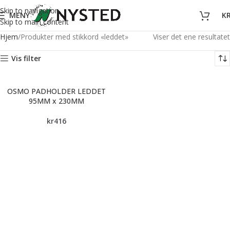
Skip to navigation
MENY
K
Skip to main content
Hjem
Produkter med stikkord «leddet»
Viser det ene resultatet
Vis filter
OSMO PADHOLDER LEDDET
95MM x 230MM
kr
416