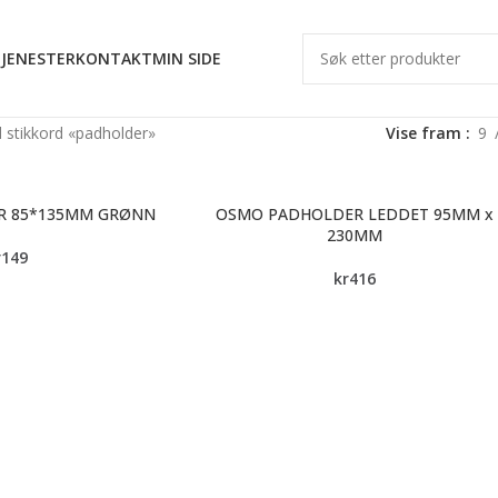
JENESTER
KONTAKT
MIN SIDE
 stikkord «padholder»
Vise fram
9
R 85*135MM GRØNN
OSMO PADHOLDER LEDDET 95MM x
230MM
r
149
kr
416