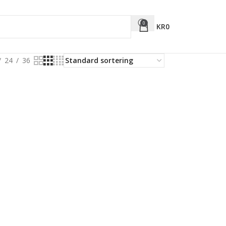
0
KR
0
24
36