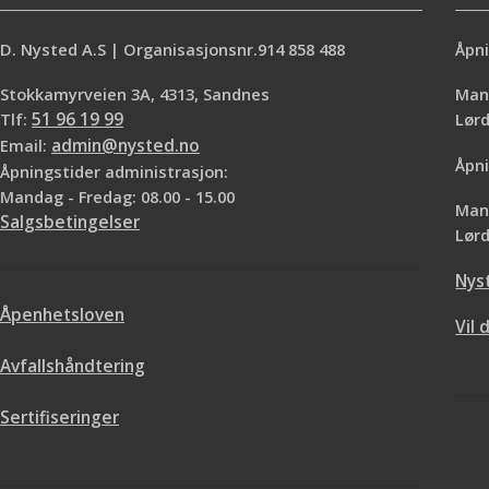
D. Nysted A.S | Organisasjonsnr.914 858 488
Åpni
Stokkamyrveien 3A, 4313, Sandnes
Mand
Tlf:
51 96 19 99
Lø
Email:
admin@nysted.no
Åpni
Åpningstider administrasjon:
Mandag - Fredag: 08.00 - 15.00
Mand
Salgsbetingelser
Lørd
Nys
Åpenhetsloven
Vil 
Avfallshåndtering
Sertifiseringer