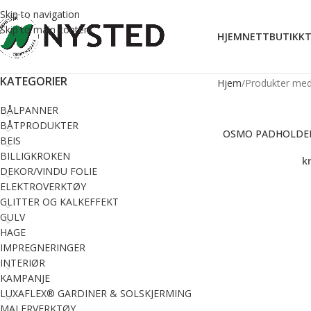
Skip to navigation
Skip to main content
HJEM
NETTBUTIKK
T
KATEGORIER
Hjem
Produkter med
BÅLPANNER
BÅTPRODUKTER
OSMO PADHOLDE
BEIS
BILLIGKROKEN
k
DEKOR/VINDU FOLIE
ELEKTROVERKTØY
GLITTER OG KALKEFFEKT
GULV
HAGE
IMPREGNERINGER
INTERIØR
KAMPANJE
LUXAFLEX® GARDINER & SOLSKJERMING
MALERVERKTØY