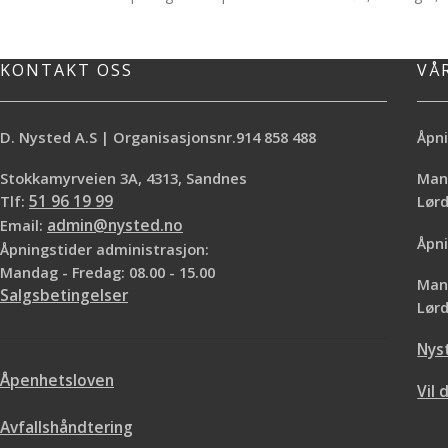
effekt på børstet og blankt stål.
pH 14. Denne eff
løser opp hår, fe
typer rør, uten 
KONTAKT OSS
VÅ
dreper illeluktende 
Den forhindrer at
igjen, samtidig so
D. Nysted A.S | Organisasjonsnr.914 858 488
Åpni
tillegg dreper den i
fjerner
Stokkamyrveien 3A, 4313, Sandnes
Mand
Tlf:
51 96 19 99
Lø
Mudin avløpsåpn
sammen med an
Email:
admin@nysted.no
Åpni
Åpningstider administrasjon:
Mandag - Fredag: 08.00 - 15.00
Mand
Salgsbetingelser
Lørd
Nys
Åpenhetsloven
Vil 
Avfallshåndtering