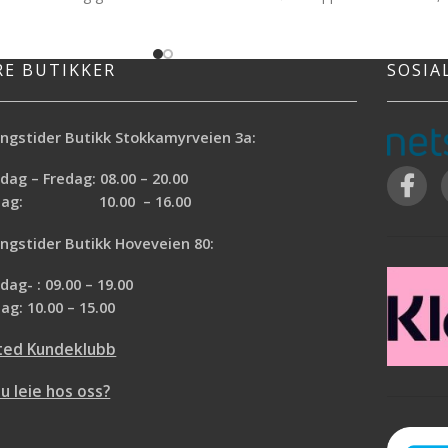
ektive avløpsåpneren
humus, såpe, fett og hud som legger se
tt, slam og mer i alle
bl.a. på dusjveggene. Inneholder
å skade rørene. Mudin
desinfiserende midler som dreper
RE BUTIKKER
SOSIA
bakterier og er luktfri.
bakterier og hindrer kalkoppbygging og
 det tetter seg raskt
soppdannelser. Produktet har pH 6,5 og
m den smører rørene. I
kan i motsetning til andre baderoms
ngstider Butikk Stokkamyrveien 3a:
lleluktende bakterier og
sprayer også brukes på naturstein,
 vond lukt.
marmor, aluminium, kobber etc.
ag – Fredag: 08.00 – 20.00
rdag: 10.00 – 16.00
er skal ikke blandes
dre avløpsåpnere
ngstider Butikk Hoveveien 80:
ag- : 09.00 – 19.00
ag: 10.00 – 15.00
ted Kundeklubb
du leie hos oss?