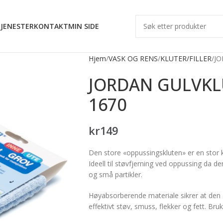
JENESTER
KONTAKT
MIN SIDE
Hjem
VASK OG RENS
KLUTER/FILLER
JO
JORDAN GULVKL
1670
kr
149
Den store «oppussingskluten» er en stor k
Ideell til støvfjerning ved oppussing da d
og små partikler.
Høyabsorberende materiale sikrer at den et
effektivt støv, smuss, flekker og fett. Bruke