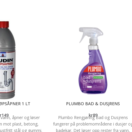
ØPSÅPNER 1 LT
PLUMBO BAD & DUSJRENS
r
149
kr
89
vann, åpner og løser
Plumbo Rengjøring Bad og Dusjrens
 mot plast, betong,
fungerer på problemområdene i dusjer o
rustfritt stål og gummi.
badekar. Det løser opp rester fra vann,