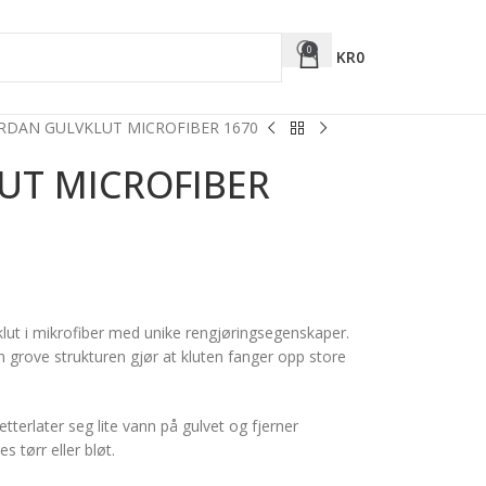
0
KR
0
RDAN GULVKLUT MICROFIBER 1670
UT MICROFIBER
lut i mikrofiber med unike rengjøringsegenskaper.
en grove strukturen gjør at kluten fanger opp store
terlater seg lite vann på gulvet og fjerner
s tørr eller bløt.