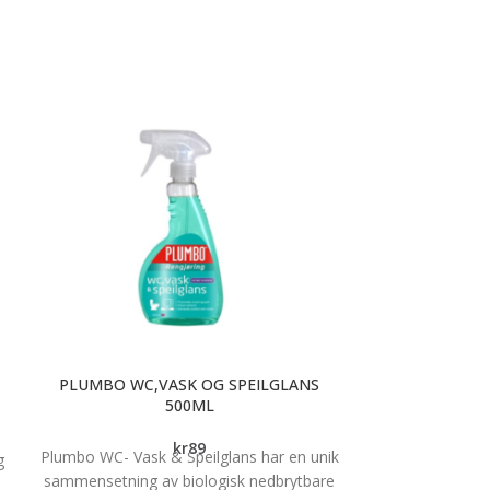
PLUMBO WC,VASK OG SPEILGLANS
STABI
500ML
Dette grovr
kr
89
Plumbo WC- Vask & Speilglans har en unik
g
Krefting gir en 
sammensetning av biologisk nedbrytbare
typer flater bå