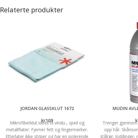
Relaterte produkter
JORDAN GLASSKLUT 1672
MUDIN AVL
kr
109
k
Mikrofiberklut ideell til vindu-, speil og
Trenger gjennom 
metallflater. Fjerner fett og fingermerker.
opp hår. Skånsom
Etterlater ikke striper og har en polerende
stålrør, loddinger, 