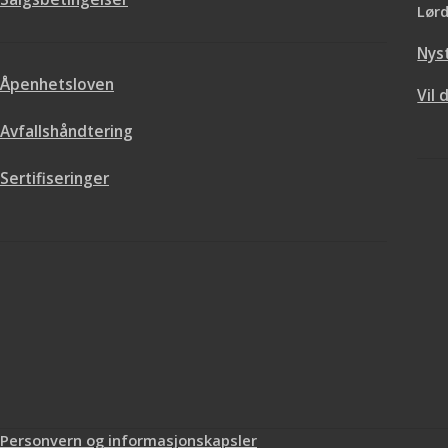
Lørd
Nys
Åpenhetsloven
Vil 
Avfallshåndtering
Sertifiseringer
Personvern og informasjonskapsler