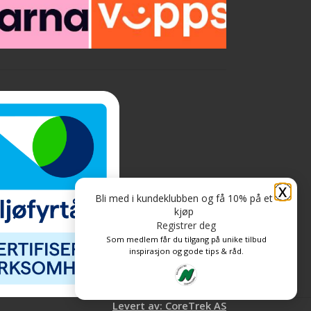
forårsaket av blåved, rust, alkohol, damp,
blekk, ringmerker, fuktskjolder m.m.
Ypperlig til å fjerne skjolder fra Jernvitrol
på fjell/vinduer Fjerning av gule vannlinjer
på båten
X
Bli med i kundeklubben og få 10% på et
kjøp
Registrer deg
Som medlem får du tilgang på unike tilbud
inspirasjon og gode tips & råd.
Levert av: CoreTrek AS