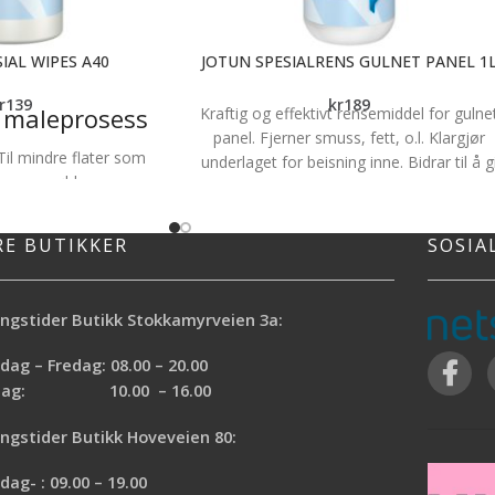
IAL WIPES A40
JOTUN SPESIALRENS GULNET PANEL 1
r
139
kr
189
g maleprosess
Kraftig og effektivt rensemiddel for gulne
panel. Fjerner smuss, fett, o.l. Klargjør
Til mindre flater som
underlaget for beisning inne. Bidrar til å g
rer og møbler.
innsug i treverket. Gir et penere
ør og under malejobben
sluttresultat for transparent behandling
kke skylles av
RE BUTIKKER
SOSIA
hendene, tørker ikke ut
uden
t også som
ngstider Butikk Stokkamyrveien 3a:
ask/flekkfjerning
ag – Fredag: 08.00 – 20.00
rdag: 10.00 – 16.00
ngstider Butikk Hoveveien 80:
ag- : 09.00 – 19.00