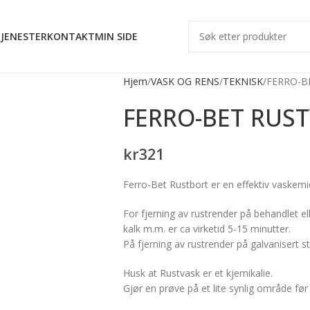
JENESTER
KONTAKT
MIN SIDE
Hjem
VASK OG RENS
TEKNISK
FERRO-B
FERRO-BET RUST
kr
321
Ferro-Bet Rustbort er en effektiv vaskem
For fjerning av rustrender på behandlet el
kalk m.m. er ca virketid 5-15 minutter.
På fjerning av rustrender på galvanisert st
Husk at Rustvask er et kjemikalie.
Gjør en prøve på et lite synlig område før