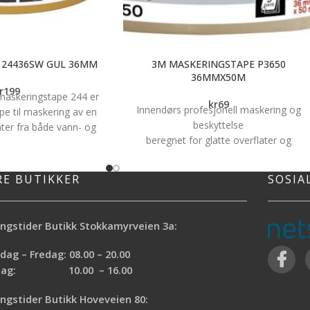
 24436SW GUL 36MM
3M MASKERINGSTAPE P3650
36MMX50M
r
199
maskeringstape 244 er
kr
69
Innendørs profesjonell maskering og
pe til maskering av en
beskyttelse
ater fra både vann- og
beregnet for glatte overflater og
aling. Den leveres i en
overflater med litt tekstur
36 mm x 50 m.
Middels høy klebeevne
RE BUTIKKER
SOSIA
esise malekanter ved
Kan fjernes uten limrester opptil fem
nnendørs og utendørs
dager etter påføring
 og løsemiddelbasert
Tilgjengelig i en rull på 50 m x 36 mm
M™ profesjonell
ngstider Butikk Stokkamyrveien 3a:
3M™ profesjonell maskeringstape P365
244. Tapen er UV og
er vår profesjonelle malertape med
ag – Fredag: 08.00 – 20.00
an brukes til en rekke
medium vedheft for bruk på glatte
rdag: 10.00 – 16.00
sjonell maskering. Den
overflater og overflater med litt tekstur.
este overflater uten
Kan fjernes uten å skade overflaten i
ngstider Butikk Hoveveien 80:
 slik at du får rene
opptil fem dager etter påføring. Den er 3