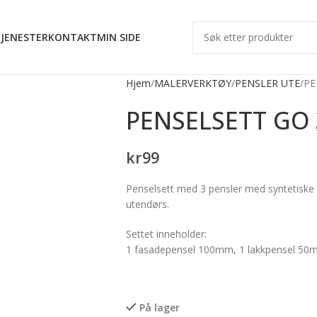
JENESTER
KONTAKT
MIN SIDE
Hjem
MALERVERKTØY
PENSLER UTE
PE
PENSELSETT GO 
kr
99
Penselsett med 3 pensler med syntetiske bø
utendørs.
Settet inneholder:
1 fasadepensel 100mm, 1 lakkpensel 50
På lager