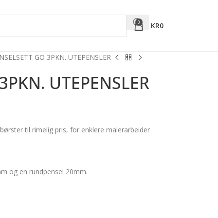
0
KR
0
NSELSETT GO 3PKN. UTEPENSLER
3PKN. UTEPENSLER
rster til rimelig pris, for enklere malerarbeider
mm og en rundpensel 20mm.