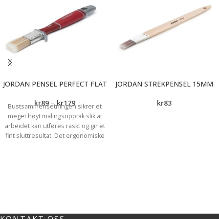
JORDAN PENSEL PERFECT FLAT
JORDAN STREKPENSEL 15MM
kr
89
–
kr
179
kr
83
Bustsammensetningen sikrer et
meget høyt malingsopptak slik at
arbeidet kan utføres raskt og gir et
fint sluttresultat. Det ergonomiske
skaftet gir deg flere
grepsalternativer og er behagelig å
jobbe med. *Fint resultat *Høyt
malingsopptak *Ergonomisk skaft
*Slipper ikke bust Bruksområde:
Detaljer, Dør, Vegg, Vindu, Lister og
Karmer