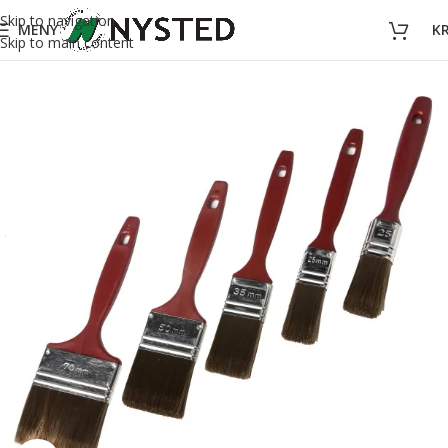
Skip to navigation
MENY
K
Skip to main content