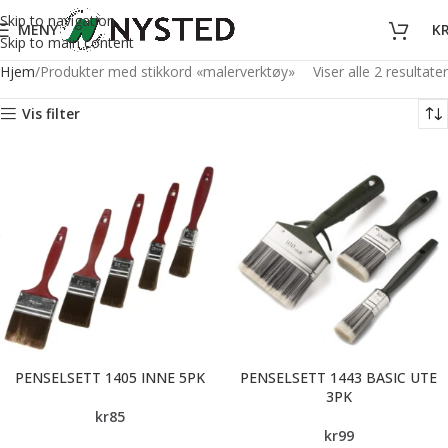
Skip to navigation
MENY
K
Skip to main content
Hjem
Produkter med stikkord «malerverktøy»
Viser alle 2 resultater
Vis filter
PENSELSETT 1405 INNE 5PK
PENSELSETT 1443 BASIC UTE
3PK
kr
85
kr
99