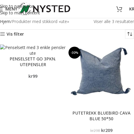
Skip to navigation
MENY
K
Skip to main content
Hjem
Produkter med stikkord «ute»
Viser alle 3 resultater
Vis filter
-30%
PENSELSETT GO 3PKN.
UTEPENSLER
kr
99
PUTETREKK BLUEBIRD CAVA
BLUE 50*50
kr
209
kr
298