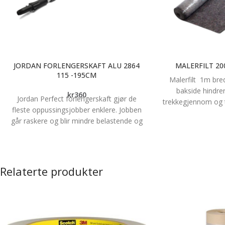
JORDAN FORLENGERSKAFT ALU 2864
MALERFILT 20
115 -195CM
Malerfilt 1m bre
bakside hindrer 
kr
360
Jordan Perfect forlengerskaft gjør de
trekkegjennom og t
fleste oppussingsjobber enklere. Jobben
er fleksibel og ligg
går raskere og blir mindre belastende og
Malerfilten kan 
de lange dragene sikrer et jevnere og
innendørs og utendø
penere sluttresultat. Forlengerskaftet
tregulv, møbler
passer til alle Jordans malerullbøyler,
Malerfiltenkan
forlengbare pensler, forlengbare verktøy
gjenbrukes flere g
Relaterte produkter
og enkelte feiekoster.
20
Bruksområde Jordan forlengerskaft
perfect i aluminium og med
låsemekanisme er et godt valg til