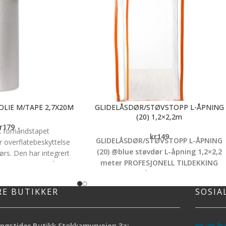
LIE M/TAPE 2,7X20M
GLIDELÅSDØR/STØVSTOPP L-ÅPNING
(20) 1,2×2,2m
r
179
 forhåndstapet
kr
149
GLIDELÅSDØR/STØVSTOPP L-ÅPNING
r overflatebeskyttelse
(20) @blue støvdør L-åpning 1,2×2,2
ørs. Den har integrert
meter
PROFESJONELL TILDEKKING
k at den er lett å rulle
Støvdør med L-åpning er laget av HDPE-
atisk festeevne hjelper
plast, designet for å dekke døråpninger
 seg på plass, slik at
RE BUTIKKER
SOSIA
under renovering og byggearbeid. Den ha
 enklere å bruke.
en L-formet glidelås som gir en praktisk
 er ideell for jevne
åpning ned til gulvet, noe som gjør det
 fjernes uten å skade
ngstider Butikk Stokkamyrveien 3a: