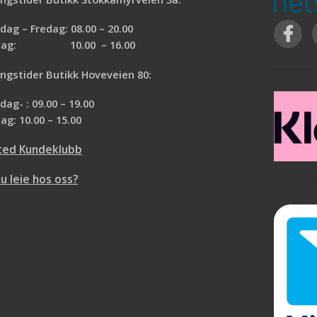
enkelt å passere gjennom. Støvdøren
l 14 dager(avhengig av
festes enkelt med tape og har åpningsmå
gsfolien er statisk og
ag – Fredag: 08.00 – 20.00
på 0,6 x 2 meter.
EGENSKAPER
ger seg godt inntil
rdag: 10.00 – 16.00
Smart dekkeprodukt i byggeperioden
 skal beskytte, og
L-formet glidelås
er seg til filmen og blir
ngstider Butikk Hoveveien 80:
For 1 m døråpning
når folien fjernes.
Beskytter mot støv og lukt ved oppussin
ag- : 09.00 – 19.00
ag: 10.00 – 15.00
ted Kundeklubb
du leie hos oss?