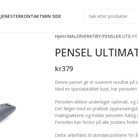
JENESTER
KONTAKT
MIN SIDE
Hjem
MALERVERKTØY
PENSLER UTE
PE
PENSEL ULTIMA
kr
379
Denne pensel gir et suverent resultat på 
Med en spesialutviklet bust, har penselen
Penselen dekker underlaget optimalt, og dr
Det følger med en praktisk oppbevaring
malingsøktene og holder penselen fuktig i 
Penselen kan festes på alle Jordans forlen
Dette anbefales til utendørsjobbene for å