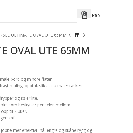
0
KR
0
NSEL ULTIMATE OVAL UTE 65MM
TE OVAL UTE 65MM
smale bord og mindre flater.
 høyt malingsopptak slik at du maler raskere.
ypper og søler lite.
sboks som beskytter penselen mellom
opp til 2 uker.
gerskaft.
 jobbe mer effektivt, nå lengre og skåne rygg og