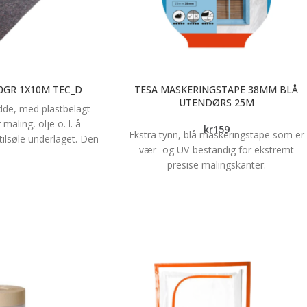
0GR 1X10M TEC_D
TESA MASKERINGSTAPE 38MM BLÅ
UTENDØRS 25M
dde, med plastbelagt
maling, olje o. l. å
kr
159
Ekstra tynn, blå maskeringstape som er
ilsøle underlaget. Den
vær- og UV-bestandig for ekstremt
er stabilt på underlaget.
presise malingskanter.
brukes til å tildekke
rs- fliser, parkettgulv,
Gir ekstra skarpe malingskanter. Utvilket
, blomsterbed m. m.
spesielt til utendørs malejobber. Tynt,
 rulles sammen og
men sterkt spesialpapir. Ekstremt vær- o
anger. Kan resirkuleres
UV-bestandig maskeringstape til langvari
0g/m2
bruk.
Egnet til de fleste malingskvaliteter, men
spesielt bra til vannbaserte kvaliteter.