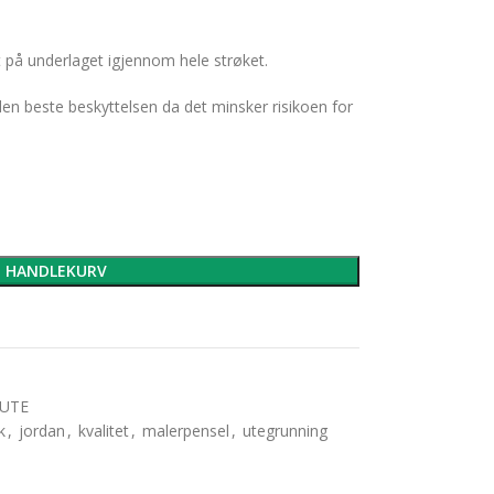
t på underlaget igjennom hele strøket.
den beste beskyttelsen da det minsker risikoen for
I HANDLEKURV
 UTE
k
,
jordan
,
kvalitet
,
malerpensel
,
utegrunning