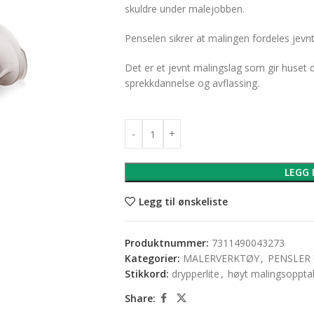
skuldre under malejobben.
Penselen sikrer at malingen fordeles jevn
Det er et jevnt malingslag som gir huset 
sprekkdannelse og avflassing.
LEGG 
Legg til ønskeliste
Produktnummer:
7311490043273
Kategorier:
MALERVERKTØY
,
PENSLER
Stikkord:
drypperlite
,
høyt malingsoppta
Share: