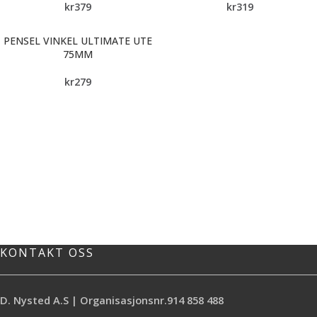
kr
379
kr
319
PENSEL VINKEL ULTIMATE UTE
75MM
kr
279
KONTAKT OSS
D. Nysted A.S | Organisasjonsnr.914 858 488