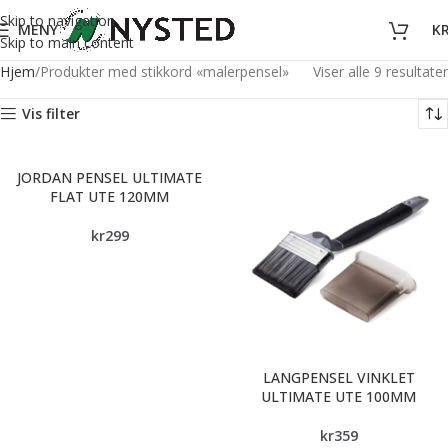
Skip to navigation
MENY
K
Skip to main content
Hjem
Produkter med stikkord «malerpensel»
Viser alle 9 resultater
Vis filter
JORDAN PENSEL ULTIMATE
FLAT UTE 120MM
kr
299
LANGPENSEL VINKLET
ULTIMATE UTE 100MM
kr
359