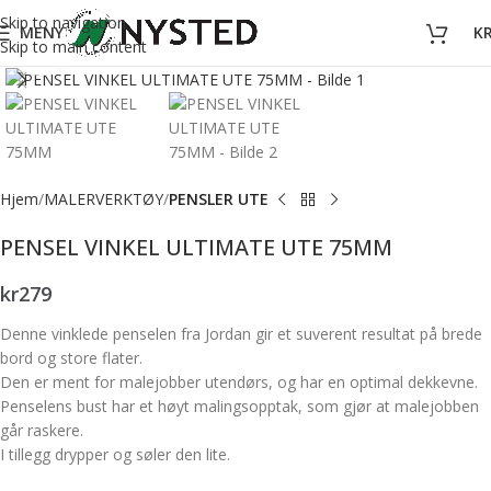
Skip to navigation
MENY
K
Skip to main content
Forstørr bilde
Hjem
MALERVERKTØY
PENSLER UTE
PENSEL VINKEL ULTIMATE UTE 75MM
kr
279
Denne vinklede penselen fra Jordan gir et suverent resultat på brede
bord og store flater.
Den er ment for malejobber utendørs, og har en optimal dekkevne.
Penselens bust har et høyt malingsopptak, som gjør at malejobben
går raskere.
I tillegg drypper og søler den lite.