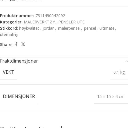
Produktnummer:
7311490042092
Kategorier:
MALERVERKTØY
,
PENSLER UTE
Stikkord:
høykvalitet
,
jordan
,
malerpensel
,
pensel
,
ultimate
,
utemaling
Share:
Fraktdimensjoner
VEKT
0,1 kg
DIMENSJONER
15 × 15 × 4 cm