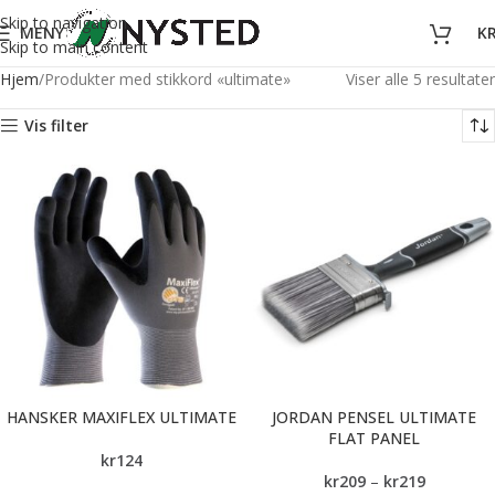
Skip to navigation
MENY
K
Skip to main content
Hjem
Produkter med stikkord «ultimate»
Viser alle 5 resultater
Vis filter
HANSKER MAXIFLEX ULTIMATE
JORDAN PENSEL ULTIMATE
FLAT PANEL
kr
124
kr
209
–
kr
219