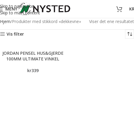
Skip to navigation
MENY
K
Skip to main content
Hjem
Produkter med stikkord «dekkevne»
Viser det ene resultatet
Vis filter
JORDAN PENSEL HUS&GJERDE
100MM ULTIMATE VINKEL
kr
339