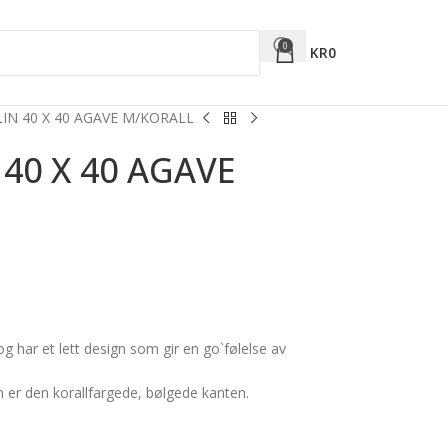
0
KR
0
IN 40 X 40 AGAVE M/KORALL
 40 X 40 AGAVE
g har et lett design som gir en go`følelse av
n er den korallfargede, bølgede kanten.