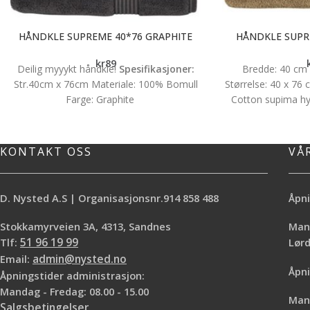
HÅNDKLE SUPREME 40*76 GRAPHITE
HÅNDKLE SUPR
kr
89
Deilig myyykt håndkle!
Spesifikasjoner:
Bredde: 40 cm
Str.40cm x 76cm Materiale: 100% Bomull
Størrelse: 40 x 7
Farge: Graphite
Cotton supima hy
KONTAKT OSS
VÅ
D. Nysted A.S | Organisasjonsnr.914 858 488
Åpni
Stokkamyrveien 3A, 4313, Sandnes
Mand
Tlf:
51 96 19 99
Lø
Email:
admin@nysted.no
Åpni
Åpningstider administrasjon:
Mandag - Fredag: 08.00 - 15.00
Mand
Salgsbetingelser