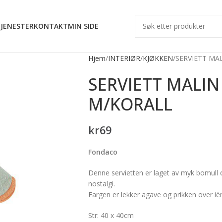
JENESTER
KONTAKT
MIN SIDE
Hjem
INTERIØR
KJØKKEN
SERVIETT MAL
SERVIETT MALIN
M/KORALL
kr
69
Fondaco
Denne servietten er laget av myk bomull o
nostalgi.
Fargen er lekker agave og prikken over iè
Str: 40 x 40cm