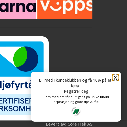
X
Bli med i kundeklubben og få 10% på et
kjøp
Registrer deg
Som medlem får du tilgang på unike tilbud
inspirasjon og gode tips & råd.
Levert av: CoreTrek AS