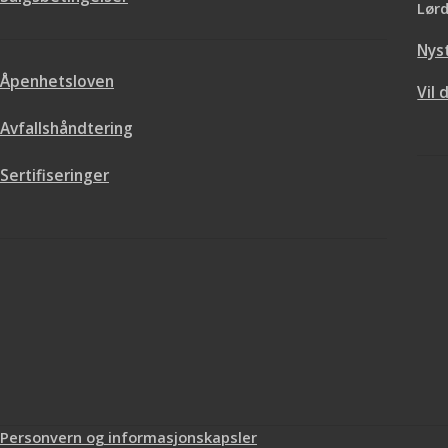
Lørd
Nys
Åpenhetsloven
Vil 
Avfallshåndtering
Sertifiseringer
Personvern og informasjonskapsler