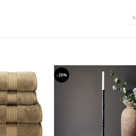
0
-20%