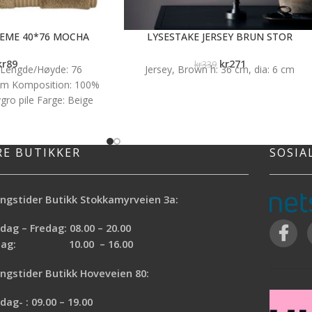
EME 40*76 MOCHA
LYSESTAKE JERSEY BRUN STOR
kr
89
kr
271
kr
339
 Lengde/Høyde: 76
Jersey, Brown h: 36 cm, dia: 6 cm
6 cm Komposition: 100%
gro pile Farge: Beige
RE BUTIKKER
SOSIA
ngstider Butikk Stokkamyrveien 3a:
ag – Fredag: 08.00 – 20.00
rdag: 10.00 – 16.00
ngstider Butikk Hoveveien 80:
ag- : 09.00 – 19.00