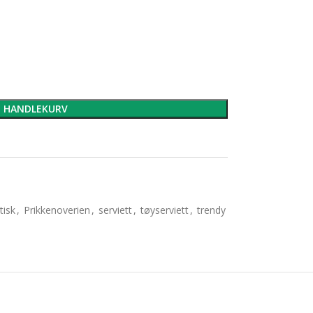
I HANDLEKURV
tisk
,
Prikkenoverien
,
serviett
,
tøyserviett
,
trendy