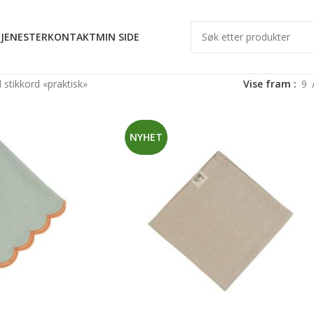
JENESTER
KONTAKT
MIN SIDE
stikkord «praktisk»
Vise fram
9
NYHET