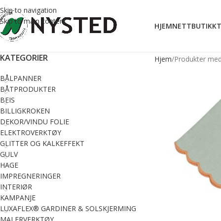
Skip to navigation
Skip to main content
HJEM
NETTBUTIKK
T
KATEGORIER
Hjem
Produkter med 
BÅLPANNER
BÅTPRODUKTER
BEIS
BILLIGKROKEN
DEKOR/VINDU FOLIE
ELEKTROVERKTØY
GLITTER OG KALKEFFEKT
GULV
HAGE
IMPREGNERINGER
INTERIØR
KAMPANJE
LUXAFLEX® GARDINER & SOLSKJERMING
MALERVERKTØY