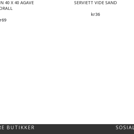
N 40 X 40 AGAVE
SERVIETT VIDE SAND
ORALL
kr
36
r
69
RE BUTIKKER
SOSIA