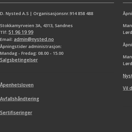
D. Nysted A.S | Organisasjonsnr.914 858 488
Åpni
Stokkamyrveien 3A, 4313, Sandnes
Mand
Tlf:
51 96 19 99
Lø
Email:
admin@nysted.no
Åpni
Åpningstider administrasjon:
Mandag - Fredag: 08.00 - 15.00
Mand
Salgsbetingelser
Lørd
Nys
Åpenhetsloven
Vil 
Avfallshåndtering
Sertifiseringer