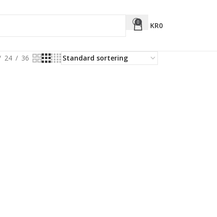
0
KR
0
24
36