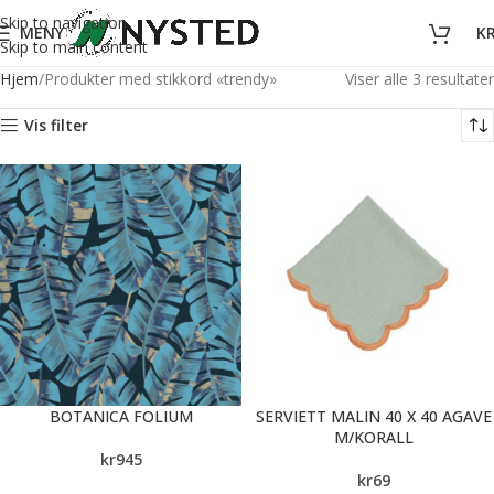
Skip to navigation
MENY
K
Skip to main content
Hjem
Produkter med stikkord «trendy»
Viser alle 3 resultater
Vis filter
BOTANICA FOLIUM
SERVIETT MALIN 40 X 40 AGAVE
M/KORALL
kr
945
kr
69