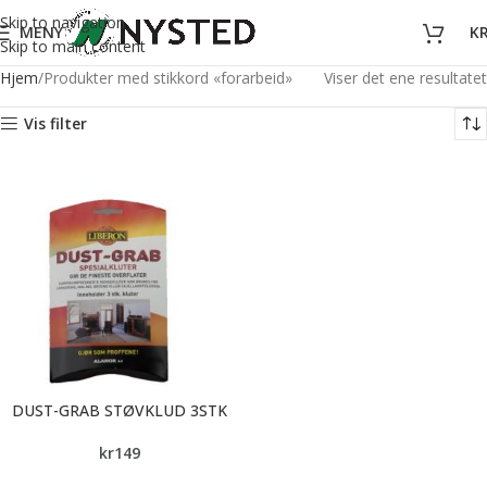
Skip to navigation
MENY
K
Skip to main content
Hjem
Produkter med stikkord «forarbeid»
Viser det ene resultatet
Vis filter
DUST-GRAB STØVKLUD 3STK
kr
149