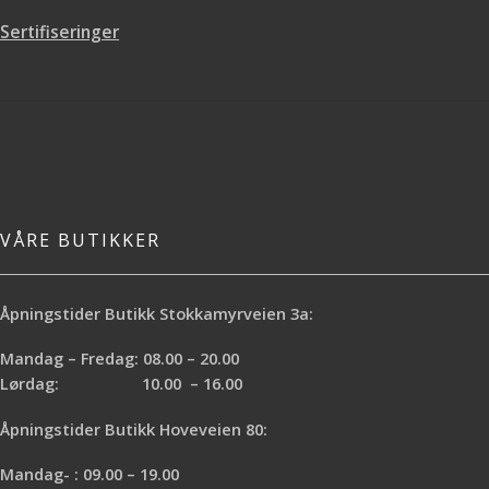
underlagets sugeevne.
Sertifiseringer
Antall strøk:
2-3 Brukstid: innen 1 ½
time
Overmalbar:
Etter å ha påført
første strøk skal du vente minst 12
timer, men ikke over 48 timer, før
det andre strøket påføres.
VÅRE BUTIKKER
Åpningstider Butikk Stokkamyrveien 3a:
Mandag – Fredag: 08.00 – 20.00
Lørdag: 10.00 – 16.00
Åpningstider Butikk Hoveveien 80:
Mandag- : 09.00 – 19.00