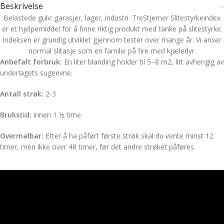
Beskrivelse
Belastede gulv: garasjer, lager, industri. TreStjerner Slitestyrkeindex
er et hjelpemiddel for å finne riktig produkt med tanke på slitestyrke.
Indeksen er grundig utviklet gjennom tester over mange år. Vi anser
normal slitasje som en familie på fire med kjæledyr.
Anbefalt forbruk:
En liter blanding holder til 5–8 m2, litt avhengig av
underlagets sugeevne.
Antall strøk:
2-3
Brukstid:
innen 1 ½ time
Overmalbar:
Etter å ha påført første strøk skal du vente minst 12
timer, men ikke over 48 timer, før det andre strøket påføres.