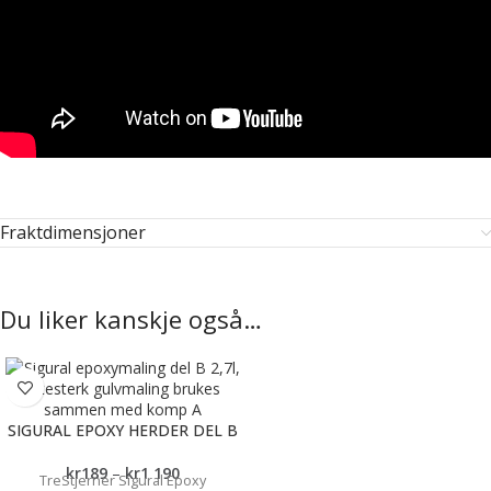
Fraktdimensjoner
Du liker kanskje også…
SIGURAL EPOXY HERDER DEL B
kr
189
–
kr
1 190
TreStjerner Sigural Epoxy