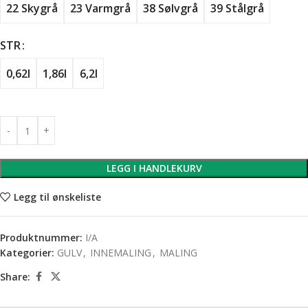
22 Skygrå
23 Varmgrå
38 Sølvgrå
39 Stålgrå
STR
0,62l
1,86l
6,2l
LEGG I HANDLEKURV
Legg til ønskeliste
Produktnummer:
I/A
Kategorier:
GULV
,
INNEMALING
,
MALING
Share: