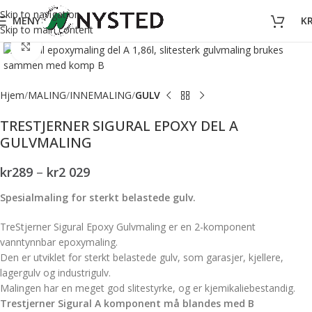
Skip to navigation
MENY
K
Skip to main content
Forstørr bilde
Hjem
MALING
INNEMALING
GULV
TRESTJERNER SIGURAL EPOXY DEL A
GULVMALING
kr
289
–
kr
2 029
Spesialmaling for sterkt belastede gulv.
TreStjerner Sigural Epoxy Gulvmaling er en 2-komponent
vanntynnbar epoxymaling.
Den er utviklet for sterkt belastede gulv, som garasjer, kjellere,
lagergulv og industrigulv.
Malingen har en meget god slitestyrke, og er kjemikaliebestandig.
Trestjerner Sigural A komponent må blandes med B