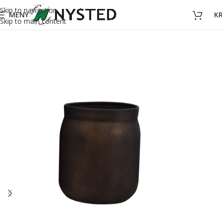
Skip to navigation
MENY
K
Skip to main content