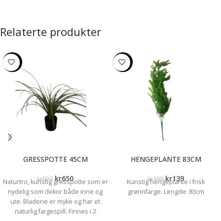
Relaterte produkter
-30%
-30%
GRESSPOTTE 45CM
HENGEPLANTE 83CM
kr
650
kr
139
kr
929
kr
199
Naturtro, kunstig gresspotte som er
Kunstig hengeplante i frisk
nydelig som dekor både inne og
grønnfarge. Lengde: 83cm
ute. Bladene er myke og har et
naturlig fargespill. Finnes i 2