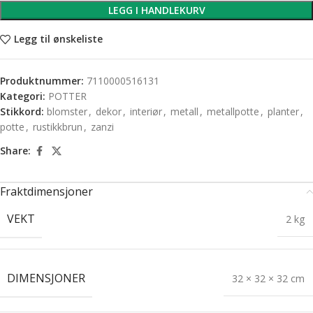
LEGG I HANDLEKURV
Legg til ønskeliste
Produktnummer:
7110000516131
Kategori:
POTTER
Stikkord:
blomster
,
dekor
,
interiør
,
metall
,
metallpotte
,
planter
,
potte
,
rustikkbrun
,
zanzi
Share:
Fraktdimensjoner
VEKT
2 kg
DIMENSJONER
32 × 32 × 32 cm