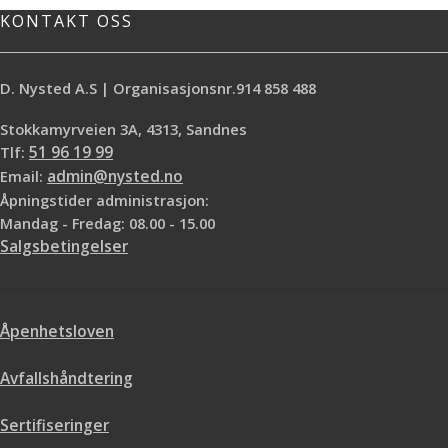
størrelser som passer supert å
KONTAKT OSS
plassere ved siden av hverandre.
Høyde: 45cm
D. Nysted A.S | Organisasjonsnr.914 858 488
Stokkamyrveien 3A, 4313, Sandnes
Tlf:
51 96 19 99
Email:
admin@nysted.no
Åpningstider administrasjon:
Mandag - Fredag: 08.00 - 15.00
Salgsbetingelser
Åpenhetsloven
Avfallshåndtering
Sertifiseringer