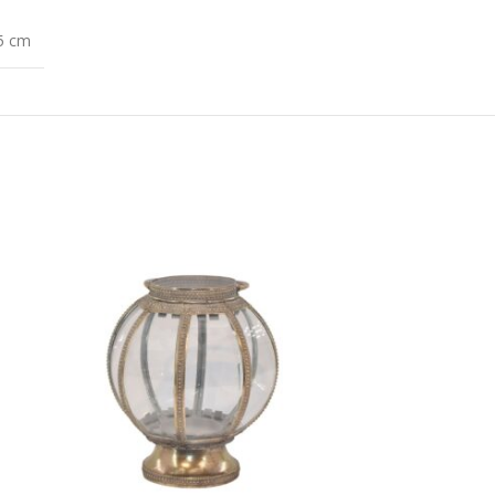
5 cm
-39%