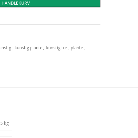
I HANDLEKURV
unstig
,
kunstig plante
,
kunstig tre
,
plante
,
5 kg