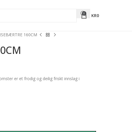
0
KR
0
RSEBÆRTRE 160CM
60CM
ter er et frodig og deilig friskt innslag i