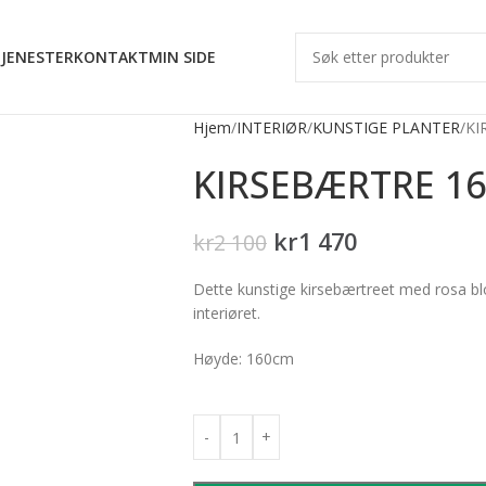
JENESTER
KONTAKT
MIN SIDE
Hjem
INTERIØR
KUNSTIGE PLANTER
KI
KIRSEBÆRTRE 1
kr
1 470
kr
2 100
Dette kunstige kirsebærtreet med rosa bloms
interiøret.
Høyde: 160cm