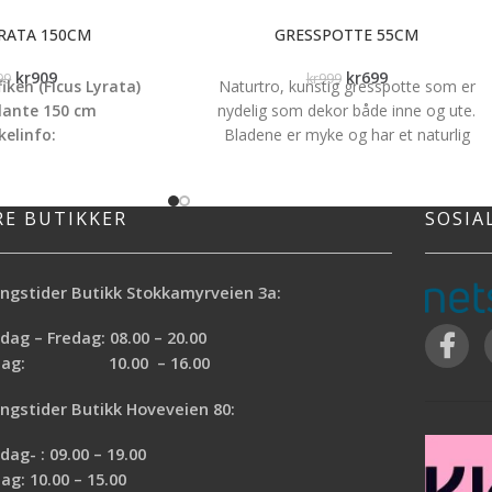
YRATA 150CM
GRESSPOTTE 55CM
kr
909
kr
699
99
kr
999
fiken (Ficus Lyrata)
Naturtro, kunstig gresspotte som er
lante 150 cm
nydelig som dekor både inne og ute.
elinfo:
Bladene er myke og har et naturlig
e:
150 cm
fargespill. Finnes i 2 størrelser som passe
n plante / Fiolinfiken
supert å plassere ved siden av hverandre
 med en fuktig klut ved
Høyde: 55cm
RE BUTIKKER
SOSIA
ehov
pper gule blader,
ig, tåler skygge
ngstider Butikk Stokkamyrveien 3a:
ag – Fredag: 08.00 – 20.00
rdag: 10.00 – 16.00
ngstider Butikk Hoveveien 80:
ag- : 09.00 – 19.00
ag: 10.00 – 15.00