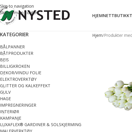
Skip to navigation
Skip to main content
HJEM
NETTBUTIKK
T
KATEGORIER
Hjem
Produkter med 
BÅLPANNER
BÅTPRODUKTER
BEIS
BILLIGKROKEN
DEKOR/VINDU FOLIE
ELEKTROVERKTØY
GLITTER OG KALKEFFEKT
GULV
HAGE
IMPREGNERINGER
INTERIØR
KAMPANJE
LUXAFLEX® GARDINER & SOLSKJERMING
MALERVERKTØY