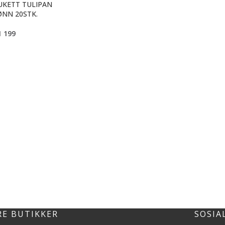
KETT TULIPAN
ØNN 20STK.
1 199
RE BUTIKKER
SOSIA