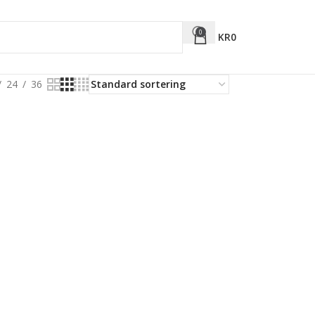
0
KR
0
24
36