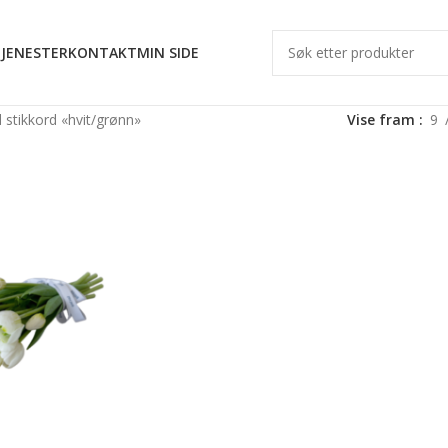
JENESTER
KONTAKT
MIN SIDE
stikkord «hvit/grønn»
Vise fram
9