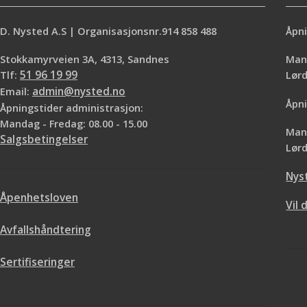
D. Nysted A.S | Organisasjonsnr.914 858 488
Åpni
Stokkamyrveien 3A, 4313, Sandnes
Mand
Tlf:
51 96 19 99
Lø
Email:
admin@nysted.no
Åpni
Åpningstider administrasjon:
Mandag - Fredag: 08.00 - 15.00
Mand
Salgsbetingelser
Lørd
Nys
Åpenhetsloven
Vil 
Avfallshåndtering
Sertifiseringer