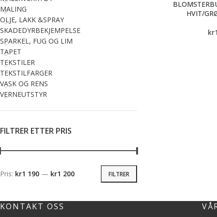
BLOMSTERBU
MALING
HVIT/GR
OLJE, LAKK &SPRAY
SKADEDYRBEKJEMPELSE
kr
SPARKEL, FUG OG LIM
TAPET
TEKSTILER
TEKSTILFARGER
VASK OG RENS
VERNEUTSTYR
FILTRER ETTER PRIS
Pris:
kr1 190
—
kr1 200
FILTRER
KONTAKT OSS
VÅ