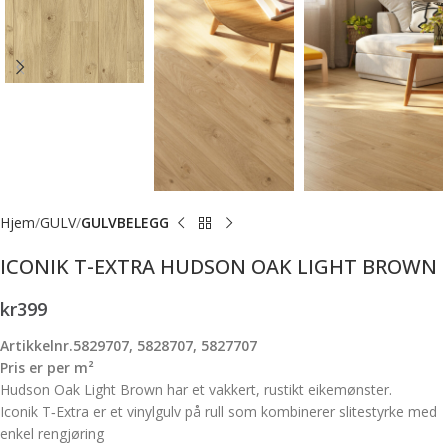
Hjem
GULV
GULVBELEGG
ICONIK T-EXTRA HUDSON OAK LIGHT BROWN
kr
399
Artikkelnr.5829707, 5828707, 5827707
Pris er per m²
Hudson Oak Light Brown har et vakkert, rustikt eikemønster.
Iconik T‑Extra er et vinylgulv på rull som kombinerer slitestyrke med
enkel rengjøring