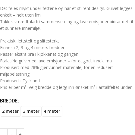
Det føles mykt under føttene og har et stilrent design. Gulvet legges
enkelt – helt uten lim.
Takket være ftalatfri sammensetning og lave emisjoner bidrar det til
et sunnere innemiljø.
Praktisk, lettstelt og slitesterkt
Finnes i 2, 3 og 4 meters bredder
Passer ekstra bra i kjøkkenet og gangen
Ftalatfrie gulv med lave emisjoner – for et godt inneklima
Produsert med 28% gjenvunnet materiale, for en redusert
miljøbelastning
Produsert i Tyskland
Pris er per m². Velg bredde og legg inn ønsket m² i antallfeltet under.
BREDDE
2 meter
3 meter
4 meter