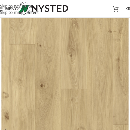
Skip to navigation
MENY
K
Skip to main content