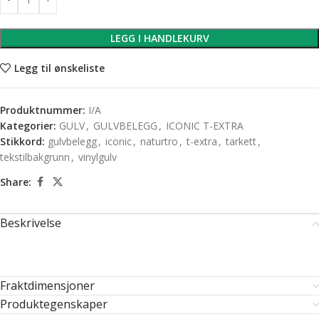
LEGG I HANDLEKURV
Legg til ønskeliste
Produktnummer:
I/A
Kategorier:
GULV
,
GULVBELEGG
,
ICONIC T-EXTRA
Stikkord:
gulvbelegg
,
iconic
,
naturtro
,
t-extra
,
tarkett
,
tekstilbakgrunn
,
vinylgulv
Share:
Beskrivelse
Fraktdimensjoner
Produktegenskaper