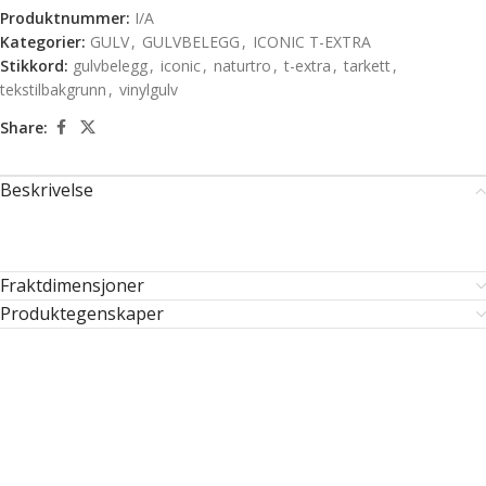
Produktnummer:
I/A
Kategorier:
GULV
,
GULVBELEGG
,
ICONIC T-EXTRA
Stikkord:
gulvbelegg
,
iconic
,
naturtro
,
t-extra
,
tarkett
,
tekstilbakgrunn
,
vinylgulv
Share:
Beskrivelse
Fraktdimensjoner
Produktegenskaper