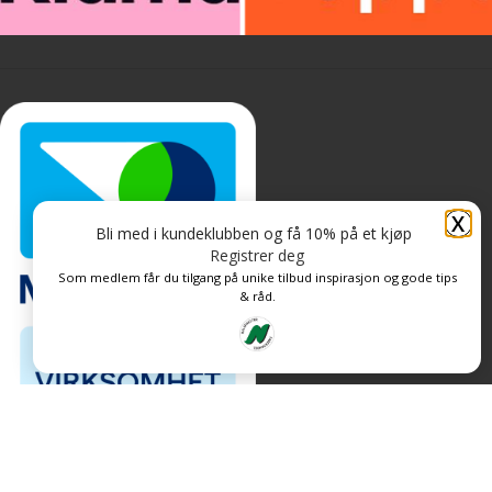
X
Bli med i kundeklubben og få 10% på et kjøp
Registrer deg
Som medlem får du tilgang på unike tilbud inspirasjon og gode tips
& råd.
Personvern og informasjonskapsler
Levert av: CoreTrek AS