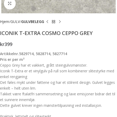
Forstørr bilde
Hjem
GULV
GULVBELEGG
ICONIK T-EXTRA COSMO CEPPO GREY
kr
399
Artikkelnr.5829714, 5828714, 5827714
Pris er per m²
Ceppo Grey har et vakkert, grått steingulvsmønster.
Iconik T‑Extra er et vinylgulv på rull som kombinerer slitestyrke med
enkel rengjøring
Det føles mykt under føttene og har et stilrent design. Gulvet legges
enkelt – helt uten lim.
Takket være ftalatfri sammensetning og lave emisjoner bidrar det til
et sunnere innemiljø.
Dette gulvet krever ingen mønstertilpasning ved installasjon.
Praktisk, lettstelt og slitesterkt