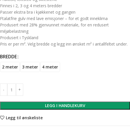
Finnes i 2, 3 og 4 meters bredder
Passer ekstra bra i kjøkkenet og gangen
Ftalatfrie gulv med lave emisjoner – for et godt inneklima
Produsert med 28% gjenvunnet materiale, for en redusert
miljøbelastning
Produsert i Tyskland
Pris er per m². Velg bredde og legg inn ønsket m² i antallfeltet under.
BREDDE
2 meter
3 meter
4 meter
LEGG I HANDLEKURV
Legg til ønskeliste