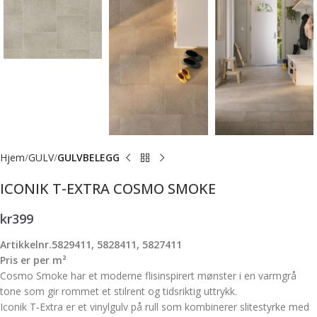
Hjem
GULV
GULVBELEGG
ICONIK T-EXTRA COSMO SMOKE
kr
399
Artikkelnr.5829411, 5828411, 5827411
Pris er per m²
Cosmo Smoke har et moderne flisinspirert mønster i en varmgrå
tone som gir rommet et stilrent og tidsriktig uttrykk.
Iconik T‑Extra er et vinylgulv på rull som kombinerer slitestyrke med