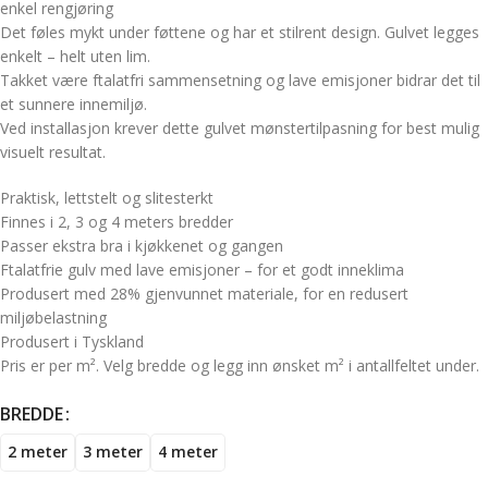
enkel rengjøring
Det føles mykt under føttene og har et stilrent design. Gulvet legges
enkelt – helt uten lim.
Takket være ftalatfri sammensetning og lave emisjoner bidrar det til
et sunnere innemiljø.
Ved installasjon krever dette gulvet mønstertilpasning for best mulig
visuelt resultat.
Praktisk, lettstelt og slitesterkt
Finnes i 2, 3 og 4 meters bredder
Passer ekstra bra i kjøkkenet og gangen
Ftalatfrie gulv med lave emisjoner – for et godt inneklima
Produsert med 28% gjenvunnet materiale, for en redusert
miljøbelastning
Produsert i Tyskland
Pris er per m². Velg bredde og legg inn ønsket m² i antallfeltet under.
BREDDE
2 meter
3 meter
4 meter