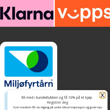
X
Bli med i kundeklubben og få 10% på et kjøp
Registrer deg
Som medlem får du tilgang på unike tilbud inspirasjon og gode tips