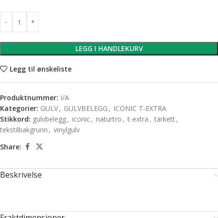
LEGG I HANDLEKURV
Legg til ønskeliste
Produktnummer:
I/A
Kategorier:
GULV
,
GULVBELEGG
,
ICONIC T-EXTRA
Stikkord:
gulvbelegg
,
iconic
,
naturtro
,
t-extra
,
tarkett
,
tekstilbakgrunn
,
vinylgulv
Share:
Beskrivelse
Fraktdimensjoner