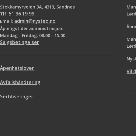
Stokkamyrveien 3A, 4313, Sandnes
Mand
Tlf:
51 96 19 99
Lø
Email:
admin@nysted.no
Åpni
Åpningstider administrasjon:
Mandag - Fredag: 08.00 - 15.00
Mand
Salgsbetingelser
Lørd
Nys
Åpenhetsloven
Vil 
Avfallshåndtering
Sertifiseringer