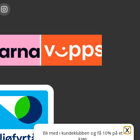
X
Bli med i kundeklubben og få 10% på et
kjøp