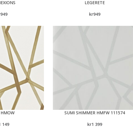
EXIONS
LEGERETE
r
949
kr
949
I HMOW
SUMI SHIMMER HMFW 111574
1 149
kr
1 399