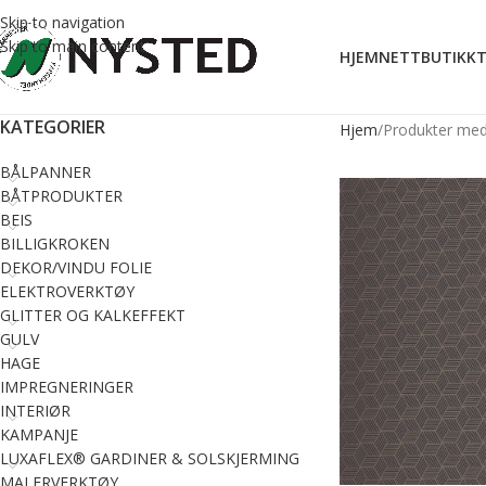
Skip to navigation
Skip to main content
HJEM
NETTBUTIKK
T
KATEGORIER
Hjem
Produkter med
BÅLPANNER
BÅTPRODUKTER
BEIS
BILLIGKROKEN
DEKOR/VINDU FOLIE
ELEKTROVERKTØY
GLITTER OG KALKEFFEKT
GULV
HAGE
IMPREGNERINGER
INTERIØR
KAMPANJE
LUXAFLEX® GARDINER & SOLSKJERMING
MALERVERKTØY