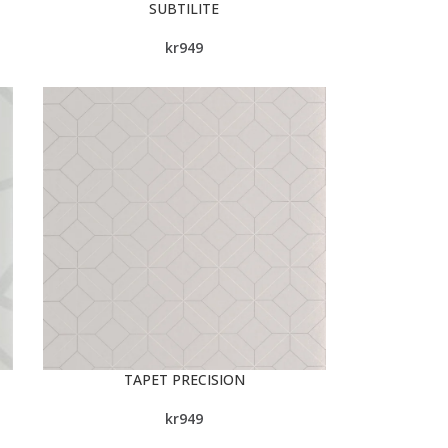
SUBTILITE
kr
949
TAPET PRECISION
kr
949