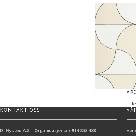
VIR
k
KONTAKT OSS
VÅ
D. Nysted A.S | Organisasjonsnr.914 858 488
Åpni