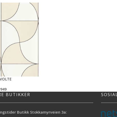
EVOLTE
r
949
RE BUTIKKER
SOSIA
ngstider Butikk Stokkamyrveien 3a: