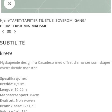
Forstørr bilde
Hjem
TAPET
TAPETER TIL STUE, SOVEROM, GANG
GEOMETRISK MINIMALISME
SUBTILITE
kr
949
Nyskapende design fra Casadeco med offset diamanter som skaper
overraskende mønster.
Spesifikasjoner:
Bredde:
0,53m
Lengde:
10,05m
Mønsterrapport
: 64cm
Kvalitet:
Non-woven
Brannklasse:
B s1,d0
Vekt i g/m²:
130