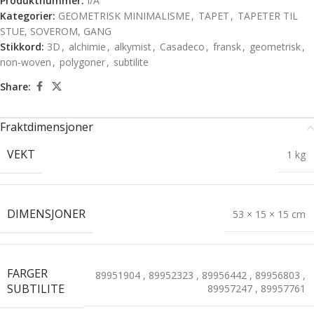
Produktnummer:
I/A
Kategorier:
GEOMETRISK MINIMALISME
,
TAPET
,
TAPETER TIL
STUE, SOVEROM, GANG
Stikkord:
3D
,
alchimie
,
alkymist
,
Casadeco
,
fransk
,
geometrisk
,
non-woven
,
polygoner
,
subtilite
Share:
Fraktdimensjoner
VEKT
1 kg
DIMENSJONER
53 × 15 × 15 cm
FARGER
89951904
,
89952323
,
89956442
,
89956803
,
SUBTILITE
89957247
,
89957761