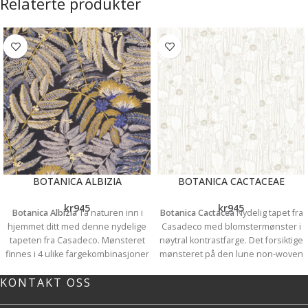
Relaterte produkter
BOTANICA ALBIZIA
BOTANICA CACTACEAE
kr
945
kr
945
Botanica Albizia
Ta naturen inn i
Botanica Cactacea
Nydelig tapet fra
hjemmet ditt med denne nydelige
Casadeco med blomstermønster i
tapeten fra Casadeco. Mønsteret
nøytral kontrastfarge. Det forsiktige
finnes i 4 ulike fargekombinasjoner
mønsteret på den lune non-woven
fra duse farger til de mer vågale.
overflaten gir et fint liv til veggene.
KONTAKT OSS
Hvilken er din favoritt?
Tapettype: Non wowen Rullbredde:
Tapettype: Non wowen Rullbredde:
0,53m Rullengde: 10,05m