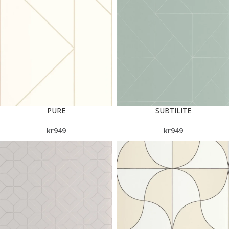
PURE
SUBTILITE
kr
949
kr
949