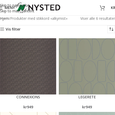
Skip to navigation
MENY
K
Skip to main content
Hjem
Produkter med stikkord «alkymist»
Viser alle 6 resultater
Vis filter
CONNEXIONS
LEGERETE
kr
949
kr
949