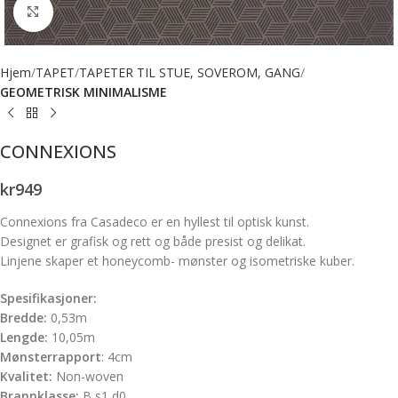
Forstørr bilde
Hjem
TAPET
TAPETER TIL STUE, SOVEROM, GANG
GEOMETRISK MINIMALISME
CONNEXIONS
kr
949
Connexions fra Casadeco er en hyllest til optisk kunst.
Designet er grafisk og rett og både presist og delikat.
Linjene skaper et honeycomb- mønster og isometriske kuber.
Spesifikasjoner:
Bredde:
0,53m
Lengde:
10,05m
Mønsterrapport
: 4cm
Kvalitet:
Non-woven
Brannklasse:
B s1,d0