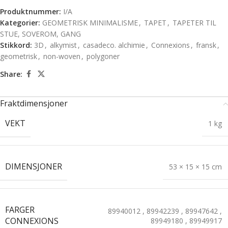
Produktnummer:
I/A
Kategorier:
GEOMETRISK MINIMALISME
,
TAPET
,
TAPETER TIL
STUE, SOVEROM, GANG
Stikkord:
3D
,
alkymist
,
casadeco. alchimie
,
Connexions
,
fransk
,
geometrisk
,
non-woven
,
polygoner
Share:
Fraktdimensjoner
VEKT
1 kg
DIMENSJONER
53 × 15 × 15 cm
FARGER
89940012
,
89942239
,
89947642
,
CONNEXIONS
89949180
,
89949917