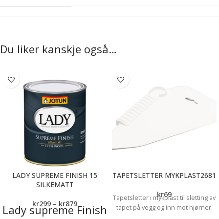
Du liker kanskje også…
LADY SUPREME FINISH 15
TAPETSLETTER MYKPLAST2681
SILKEMATT
kr
69
Tapetsletter i mykplast til sletting av
kr
299
–
kr
879
Lady supreme Finish
tapet på vegg og inn mot hjørner.