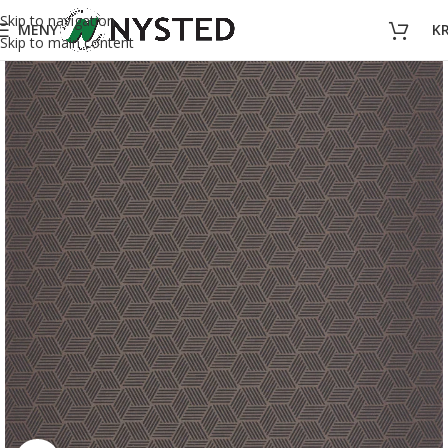
Skip to navigation
MENY
K
Skip to main content