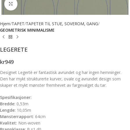
Forstørr bilde
Hjem
TAPET
TAPETER TIL STUE, SOVEROM, GANG
GEOMETRISK MINIMALISME
LEGERETE
kr
949
Designet Legertè er fantastisk avrundet og har ingen hemninger.
Den har mykt strukturerte kurver, ovale og avrundet design som
skaper et mykt mønster fremhevet av fargevalget du tar.
Spesifikasjoner:
Bredde:
0,53m
Lengde:
10,05m
Mønsterrapport
: 64cm
Kvalitet:
Non-woven
Brannklasse:
B s1,d0