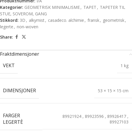
Produktnummer:
I/A
Kategorier:
GEOMETRISK MINIMALISME
,
TAPET
,
TAPETER TIL
STUE, SOVEROM, GANG
Stikkord:
3D
,
alkymist
,
casadeco. alchimie
,
fransk
,
geometrisk
,
legerte
,
non-woven
Share:
Fraktdimensjoner
VEKT
1 kg
DIMENSJONER
53 × 15 × 15 cm
FARGER
89921924
,
89923596
,
89926417
,
LEGERTÈ
89927103