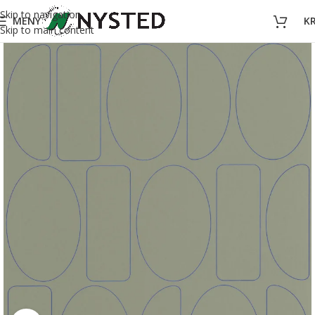
Skip to navigation
MENY
K
Skip to main content