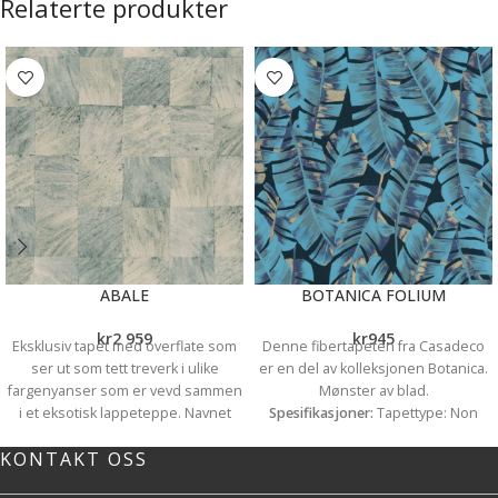
Relaterte produkter
ABALE
BOTANICA FOLIUM
kr
2 959
kr
945
Eksklusiv tapet med overflate som
Denne fibertapeten fra Casadeco
ser ut som tett treverk i ulike
er en del av kolleksjonen Botanica.
fargenyanser som er vevd sammen
Mønster av blad.
i et eksotisk lappeteppe. Navnet
Spesifikasjoner:
Tapettype: Non
Abale er hentet fra navnet på et
Woven Lengde: 10,05 meter
KONTAKT OSS
tropisk tre i Afrikas regnskoger.
Bredde: 53 cm Mønster:
Tapetet er fra den franske
Blader/trær Mønsterrapport: 64cm