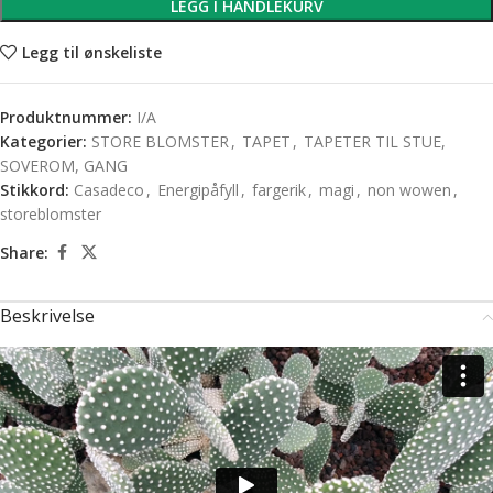
LEGG I HANDLEKURV
Legg til ønskeliste
Produktnummer:
I/A
Kategorier:
STORE BLOMSTER
,
TAPET
,
TAPETER TIL STUE,
SOVEROM, GANG
Stikkord:
Casadeco
,
Energipåfyll
,
fargerik
,
magi
,
non wowen
,
storeblomster
Share:
Beskrivelse