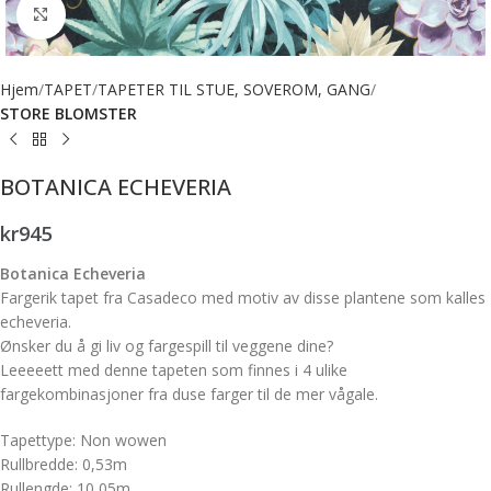
Forstørr bilde
Hjem
TAPET
TAPETER TIL STUE, SOVEROM, GANG
STORE BLOMSTER
BOTANICA ECHEVERIA
kr
945
Botanica Echeveria
Fargerik tapet fra Casadeco med motiv av disse plantene som kalles
echeveria.
Ønsker du å gi liv og fargespill til veggene dine?
Leeeeett med denne tapeten som finnes i 4 ulike
fargekombinasjoner fra duse farger til de mer vågale.
Tapettype: Non wowen
Rullbredde: 0,53m
Rullengde: 10,05m