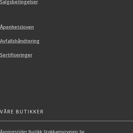
Salgsbetingelser
deg gjerne med utregningen.
Åpenhetsloven
Avfallshåndtering
Sertifiseringer
VÅRE BUTIKKER
Åpningstider Butikk Stokkamyrveien 3a: