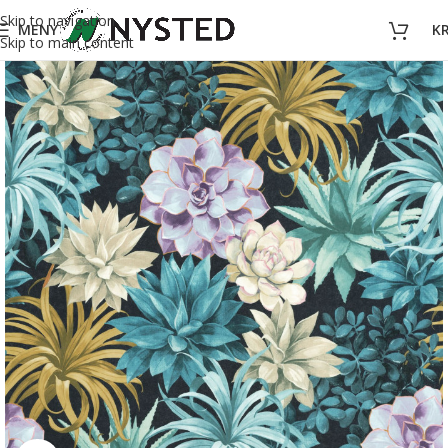
Skip to navigation
MENY
K
Skip to main content