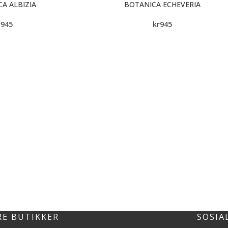
A ALBIZIA
BOTANICA ECHEVERIA
r
945
kr
945
RE BUTIKKER
SOSIA