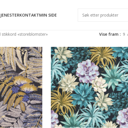
JENESTER
KONTAKT
MIN SIDE
 stikkord «storeblomster»
Vise fram
9