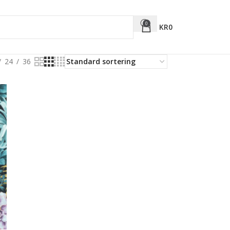
0
KR
0
24
36