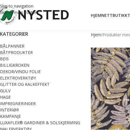
Skip to navigation
Skip to main content
HJEM
NETTBUTIKK
T
KATEGORIER
Hjem
Produkter med
BÅLPANNER
BÅTPRODUKTER
BEIS
BILLIGKROKEN
DEKOR/VINDU FOLIE
ELEKTROVERKTØY
GLITTER OG KALKEFFEKT
GULV
HAGE
IMPREGNERINGER
INTERIØR
KAMPANJE
LUXAFLEX® GARDINER & SOLSKJERMING
MALERVERKTØY