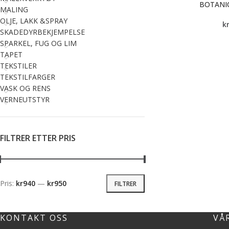
BOTANIC
MALING
OLJE, LAKK &SPRAY
k
SKADEDYRBEKJEMPELSE
SPARKEL, FUG OG LIM
TAPET
TEKSTILER
TEKSTILFARGER
VASK OG RENS
VERNEUTSTYR
FILTRER ETTER PRIS
Pris:
kr940
—
kr950
FILTRER
KONTAKT OSS
VÅ