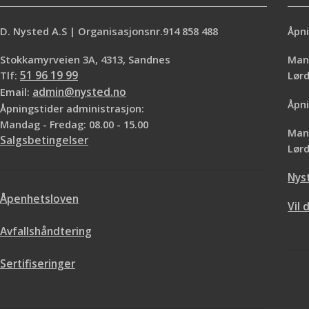
D. Nysted A.S | Organisasjonsnr.914 858 488
Åpni
Stokkamyrveien 3A, 4313, Sandnes
Mand
Tlf:
51 96 19 99
Lø
Email:
admin@nysted.no
Åpni
Åpningstider administrasjon:
Mandag - Fredag: 08.00 - 15.00
Mand
Salgsbetingelser
Lørd
Nys
Åpenhetsloven
Vil 
Avfallshåndtering
Sertifiseringer