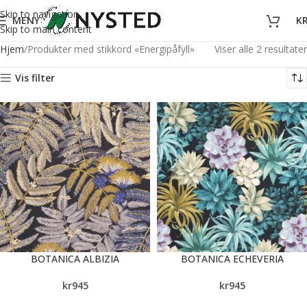
Skip to navigation
MENY
K
Skip to main content
Hjem
Produkter med stikkord «Energipåfyll»
Viser alle 2 resultater
Vis filter
BOTANICA ALBIZIA
BOTANICA ECHEVERIA
kr
945
kr
945