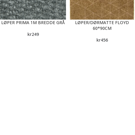
LØPER PRIMA 1M BREDDE GRÅ
LØPER/DØRMATTE FLOYD
60*90CM
kr
249
kr
456