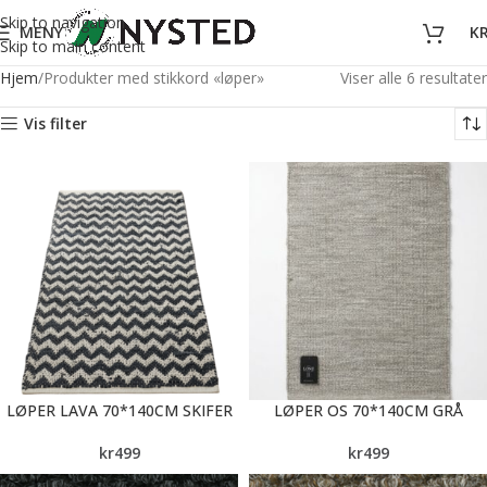
Skip to navigation
MENY
K
Skip to main content
Hjem
Produkter med stikkord «løper»
Viser alle 6 resultater
Vis filter
LØPER LAVA 70*140CM SKIFER
LØPER OS 70*140CM GRÅ
kr
499
kr
499