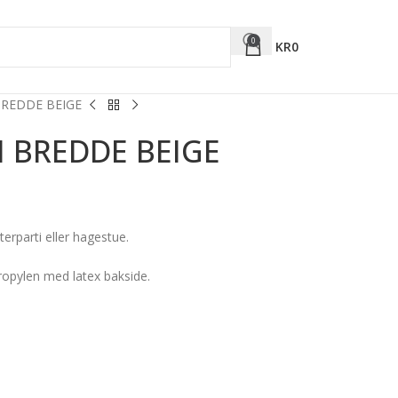
0
KR
0
BREDDE BEIGE
 BREDDE BEIGE
terparti eller hagestue.
ropylen med latex bakside.