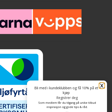
og mellom ulike rom. Enkel montering
uten ekspansjons fuge på gulv inntil 400
m2. 100% vanntett og livstids garanti i
å
private hjem.
X
Bli med i kundeklubben og få 10% på et
kjøp
Registrer deg
Som medlem får du tilgang på unike tilbud
inspirasjon og gode tips & råd.