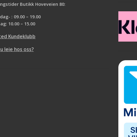
private hjem. Dette er bare noen av
ngstider Butikk Hoveveien 80:
egenskapene som gjør COREtec® til et
etterspurt produkt. Naturals® serien byr
ag- : 09.00 – 19.00
på noen av de aller flotteste dekorene p
ag: 10.00 – 15.00
markedet og har en ekstra matt og
strukturert overflate Selges i pakker a
ted Kundeklubb
2,66m²
du leie hos oss?