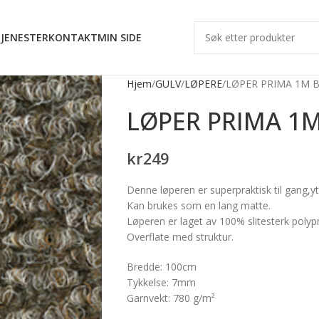
JENESTER
KONTAKT
MIN SIDE
Hjem
GULV
LØPERE
LØPER PRIMA 1M 
LØPER PRIMA 1M
kr
249
Denne løperen er superpraktisk til gang,yt
Kan brukes som en lang matte.
Løperen er laget av 100% slitesterk polyp
Overflate med struktur.
Bredde: 100cm
Tykkelse: 7mm
Garnvekt: 780 g/m²