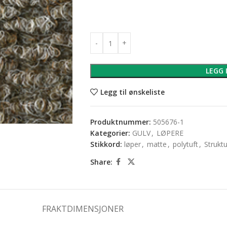
LEGG 
Legg til ønskeliste
Produktnummer:
505676-1
Kategorier:
GULV
,
LØPERE
Stikkord:
løper
,
matte
,
polytuft
,
Struktu
Share:
FRAKTDIMENSJONER