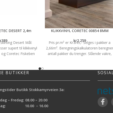
ETEC DESERT 2,4m
KLIKKVINYL CORETEC 00854 8MM
r
389
kr
2 259
kirting Desert Mål:
Pris pr.m² er Kr.849,- Selges i pakker a
r supert til klikkvinyl
2,66m². Beregningskalkulatoren beregne
 og Coretec Fiskeben
antall pakker du trenger. Slående vakre,
ekstra miljøvennlige gulv med en ekstre
slitestyrke. (Industriell klassifisering)
COREtec® er vårt premium vinylprodukt
RE BUTIKKER
SOSIA
med spesialutviklet mellomsjikt for ekstr
myk og behagelig gangkomfort. Bakside
i fleksibel natur kork gir COREtec®
ngstider Butikk Stokkamyrveien 3a:
gulvene en ekstra god lyddemping både i
og mellom ulike rom. Enkel montering
ag – Fredag: 08.00 – 20.00
uten ekspansjons fuge på gulv inntil 400
rdag: 10.00 – 16.00
m2. 100% vanntett og livstids garanti i