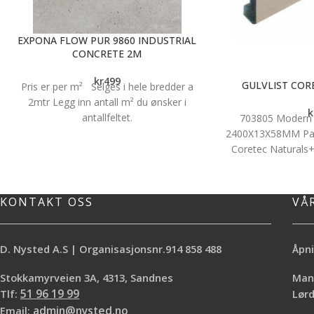
EXPONA FLOW PUR 9860 INDUSTRIAL
CONCRETE 2M
kr
499
GULVLIST COR
Pris er per m² Selges i hele bredder a
2mtr Legg inn antall m² du ønsker i
k
antallfeltet.
703805 Modern S
2400X13X58MM Passe
Coretec Naturals+
KONTAKT OSS
VÅ
D. Nysted A.S | Organisasjonsnr.914 858 488
Åpni
Stokkamyrveien 3A, 4313, Sandnes
Mand
Tlf:
51 96 19 99
Lø
Email:
admin@nysted.no