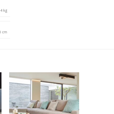
,4 kg
0 cm