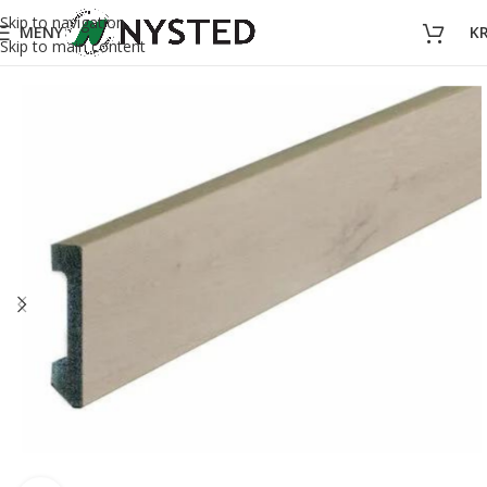
Skip to navigation
MENY
K
Skip to main content