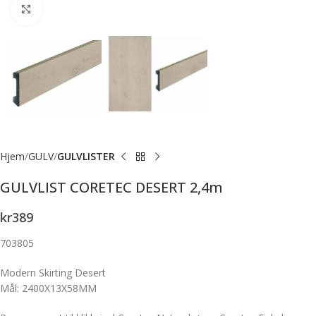
Forstørr bilde
Hjem
GULV
GULVLISTER
GULVLIST CORETEC DESERT 2,4m
kr
389
703805
Modern Skirting Desert
Mål: 2400X13X58MM