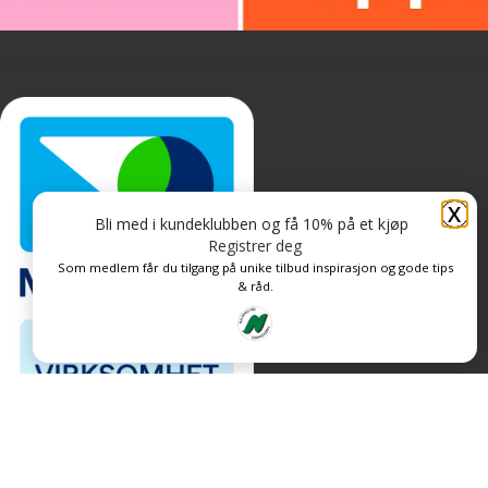
X
Bli med i kundeklubben og få 10% på et kjøp
Registrer deg
Som medlem får du tilgang på unike tilbud inspirasjon og gode tips
& råd.
Personvern og informasjonskapsler
Levert av: CoreTrek AS