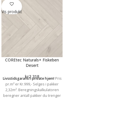
Vis produkt
COREtec Naturals+ Fiskeben
Desert
kr
2 318
Livsstidsgaranti i private hjem!
Pris
pr.m² er Kr.999,- Selges i pakker
2,32m². Beregningskalkulatoren
beregner antall pakker du trenger
Slående vakre, ekstra miljøvennlige
gulv med en ekstrem slitestyrke.
(Industriell klassifisering)
COREtec® er vårt premium
vinylprodukt med spesialutviklet