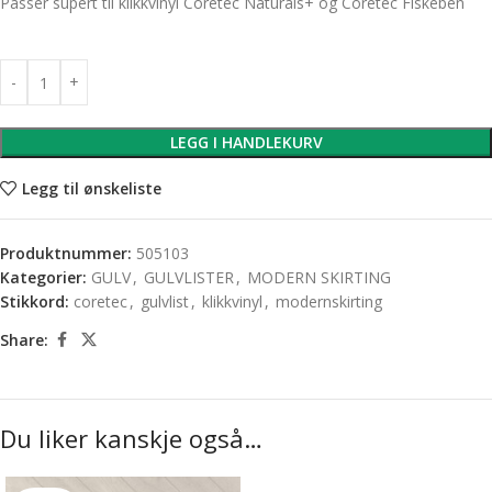
Passer supert til klikkvinyl Coretec Naturals+ og Coretec Fiskeben
LEGG I HANDLEKURV
Legg til ønskeliste
Produktnummer:
505103
Kategorier:
GULV
,
GULVLISTER
,
MODERN SKIRTING
Stikkord:
coretec
,
gulvlist
,
klikkvinyl
,
modernskirting
Share:
Du liker kanskje også…